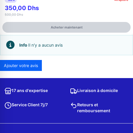
350,00 Dhs
500,00 Dhs
Acheter maintenant
Info
Il n'y a aucun avis
Ajouter votre avis
Appelez-nous au
06 37 08 07 06
17 ans d'expertise
Livraison à domicile
Service Client 7j/7
Retours et
remboursement
06 36 88 27 81