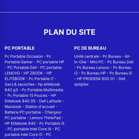
PLAN DU SITE
PC PORTABLE
PC DE BUREAU
Pc Portable Occasion
-
Pc
Unité centrale
-
Pc Bureau
-
All-
Portable Gamer
-
PC portable HP
In-One
-
Mini PC
-
Pc Bureau Dell
-
PC Portable Dell
-
PC portable
-
Pc Bureau Lenovo
-
Pc Bureau
LENOVO
-
HP ZBOOK
-
HP
i3
-
Pc Bureau HP
-
Pc Bureau i5
ELITEBOOK
-
Pc Portable i7
-
-
HP PRODESK 600 G1
-
Dell
Sacs & sacoches
-
hp elitebook
optiplex
840 g3
-
Pc Portable Multimedia
-
Pc Portable 15 Pouces
-
HP
Elitebook 840 G5
-
Dell Latitude
-
Macbook
-
Station d'accueil
-
Batterie PC portable
-
Chargeur
PC portable
-
Lenovo ThinkPad
-
HP Elitebook 840
-
Pc Portable i5
-
PC portable Intel Core i9
-
PC
portable Intel Core i3
-
PC