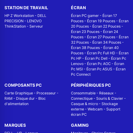
STATION DE TRAVAIL
ÉCRAN
HP Z Workstation
-
DELL
Écran PC gamer
-
Écran 17
PRECISION
-
LENOVO
Pouces
-
Écran 19 Pouces
-
Écran
ThinkStation
-
Serveur
20 Pouces
-
Écran 22 Pouces
-
Écran 23 Pouces
-
Écran 24
Pouces
-
Écran 27 Pouces
-
Écran
32 Pouces
-
Écran 34 Pouces
-
Écran 38 Pouces
-
Écran 40
Pouces
-
Écran Pc Full HD
-
Écran
Pc HP
-
Écran Pc Dell
-
Écran Pc
Lenovo
-
Écran Pc AOC
-
Écran
Pc MSI
-
Écran Pc ASUS
-
Écran
Pc Connect
COMPOSANTS PC
PÉRIPHÉRIQUES PC
Carte Graphique
-
Processeur
-
Consommable
-
Réseaux -
RAM
-
Disque dur
-
Bloc
Connectique
-
Souris & Clavier
-
d'alimentation
Casque & micro
-
Stockage
externe
-
Webcam
-
Support
écran PC
MARQUES
GAMING