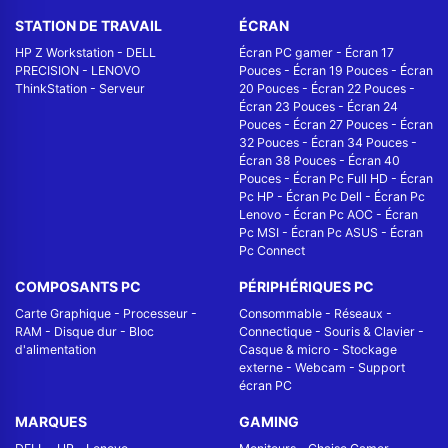
STATION DE TRAVAIL
ÉCRAN
HP Z Workstation
-
DELL
Écran PC gamer
-
Écran 17
PRECISION
-
LENOVO
Pouces
-
Écran 19 Pouces
-
Écran
ThinkStation
-
Serveur
20 Pouces
-
Écran 22 Pouces
-
Écran 23 Pouces
-
Écran 24
Pouces
-
Écran 27 Pouces
-
Écran
32 Pouces
-
Écran 34 Pouces
-
Écran 38 Pouces
-
Écran 40
Pouces
-
Écran Pc Full HD
-
Écran
Pc HP
-
Écran Pc Dell
-
Écran Pc
Lenovo
-
Écran Pc AOC
-
Écran
Pc MSI
-
Écran Pc ASUS
-
Écran
Pc Connect
COMPOSANTS PC
PÉRIPHÉRIQUES PC
Carte Graphique
-
Processeur
-
Consommable
-
Réseaux -
RAM
-
Disque dur
-
Bloc
Connectique
-
Souris & Clavier
-
d'alimentation
Casque & micro
-
Stockage
externe
-
Webcam
-
Support
écran PC
MARQUES
GAMING