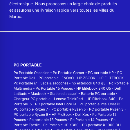
électronique. Nous proposons un large choix de produits
et assurons une livraison rapide vers toutes les villes du
Maroc.
PC PORTABLE
Pc Portable Occasion
-
Pc Portable Gamer
-
PC portable HP
-
PC
Portable Dell
-
PC portable LENOVO
-
HP ZBOOK
-
HP ELITEBOOK
-
Pc Portable i7
-
Sacs & sacoches
-
hp elitebook 840 g3
-
Pc Portable
Multimedia
-
Pc Portable 15 Pouces
-
HP Elitebook 840 G5
-
Dell
Latitude
-
Macbook
-
Station d'accueil
-
Batterie PC portable
-
Chargeur PC portable
-
Lenovo ThinkPad
-
HP Elitebook 840
-
Pc
Portable i5
-
PC portable Intel Core i9
-
PC portable Intel Core i3
-
PC portable Ryzen 7
-
PC portable Ryzen 5
-
PC portable Ryzen 3
-
PC portable Ryzen 9
-
HP ProBook
-
Dell Xps
-
Pc Portable 12
Pouces
-
Pc portable 13 Pouces
-
Pc Portable 14 Pouces
-
Pc
Portable Tactile
-
Pc Portable HP X360
-
PC portable à 1000 DH
-