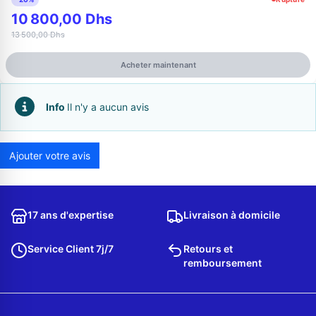
10 800,00 Dhs
13 500,00 Dhs
Acheter maintenant
Info
Il n'y a aucun avis
Ajouter votre avis
Appelez-nous au
06 37 08 07 06
17 ans d'expertise
Livraison à domicile
Service Client 7j/7
Retours et
remboursement
06 36 88 27 81