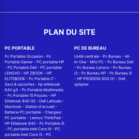
PLAN DU SITE
PC PORTABLE
PC DE BUREAU
Pc Portable Occasion
-
Pc
Unité centrale
-
Pc Bureau
-
All-
Portable Gamer
-
PC portable HP
In-One
-
Mini PC
-
Pc Bureau Dell
-
PC Portable Dell
-
PC portable
-
Pc Bureau Lenovo
-
Pc Bureau
LENOVO
-
HP ZBOOK
-
HP
i3
-
Pc Bureau HP
-
Pc Bureau i5
ELITEBOOK
-
Pc Portable i7
-
-
HP PRODESK 600 G1
-
Dell
Sacs & sacoches
-
hp elitebook
optiplex
840 g3
-
Pc Portable Multimedia
-
Pc Portable 15 Pouces
-
HP
Elitebook 840 G5
-
Dell Latitude
-
Macbook
-
Station d'accueil
-
Batterie PC portable
-
Chargeur
PC portable
-
Lenovo ThinkPad
-
HP Elitebook 840
-
Pc Portable i5
-
PC portable Intel Core i9
-
PC
portable Intel Core i3
-
PC