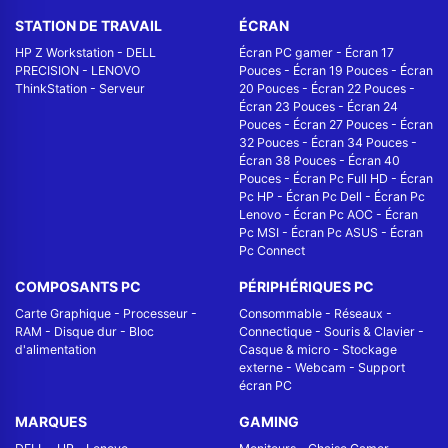
STATION DE TRAVAIL
ÉCRAN
HP Z Workstation
-
DELL
Écran PC gamer
-
Écran 17
PRECISION
-
LENOVO
Pouces
-
Écran 19 Pouces
-
Écran
ThinkStation
-
Serveur
20 Pouces
-
Écran 22 Pouces
-
Écran 23 Pouces
-
Écran 24
Pouces
-
Écran 27 Pouces
-
Écran
32 Pouces
-
Écran 34 Pouces
-
Écran 38 Pouces
-
Écran 40
Pouces
-
Écran Pc Full HD
-
Écran
Pc HP
-
Écran Pc Dell
-
Écran Pc
Lenovo
-
Écran Pc AOC
-
Écran
Pc MSI
-
Écran Pc ASUS
-
Écran
Pc Connect
COMPOSANTS PC
PÉRIPHÉRIQUES PC
Carte Graphique
-
Processeur
-
Consommable
-
Réseaux -
RAM
-
Disque dur
-
Bloc
Connectique
-
Souris & Clavier
-
d'alimentation
Casque & micro
-
Stockage
externe
-
Webcam
-
Support
écran PC
MARQUES
GAMING