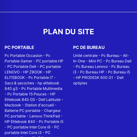
PLAN DU SITE
PC PORTABLE
PC DE BUREAU
Pc Portable Occasion
-
Pc
Unité centrale
-
Pc Bureau
-
All-
Portable Gamer
-
PC portable HP
In-One
-
Mini PC
-
Pc Bureau Dell
-
PC Portable Dell
-
PC portable
-
Pc Bureau Lenovo
-
Pc Bureau
LENOVO
-
HP ZBOOK
-
HP
i3
-
Pc Bureau HP
-
Pc Bureau i5
ELITEBOOK
-
Pc Portable i7
-
-
HP PRODESK 600 G1
-
Dell
Sacs & sacoches
-
hp elitebook
optiplex
840 g3
-
Pc Portable Multimedia
-
Pc Portable 15 Pouces
-
HP
Elitebook 840 G5
-
Dell Latitude
-
Macbook
-
Station d'accueil
-
Batterie PC portable
-
Chargeur
PC portable
-
Lenovo ThinkPad
-
HP Elitebook 840
-
Pc Portable i5
-
PC portable Intel Core i9
-
PC
portable Intel Core i3
-
PC