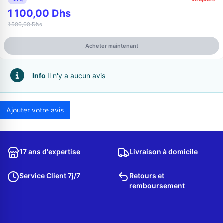
1 100,00 Dhs
1 500,00 Dhs
Acheter maintenant
Info
Il n'y a aucun avis
Ajouter votre avis
Appelez-nous au
06 37 08 07 06
17 ans d'expertise
Livraison à domicile
Service Client 7j/7
Retours et
remboursement
06 36 88 27 81