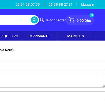
06 37 08 07 06
06 36 88 27 81
Magasin
|
|
0
Se connecter
0,00 Dhs
ÉRIQUES PC
IMPRIMANTE
MARQUES
 à Neuf)
.