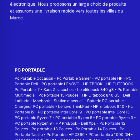
électronique. Nous proposons un large choix de produits
et assurons une livraison rapide vers toutes les villes du
Maroc.
PC PORTABLE
Pc Portable Occasion
-
Pc Portable Gamer
-
PC portable HP
-
PC
Portable Dell
-
PC portable LENOVO
-
HP ZBOOK
-
HP ELITEBOOK
-
Pc Portable i7
-
Sacs & sacoches
-
hp elitebook 840 g3
-
Pc Portable
Multimedia
-
Pc Portable 15 Pouces
-
HP Elitebook 840 G5
-
Dell
Latitude
-
Macbook
-
Station d'accueil
-
Batterie PC portable
-
Chargeur PC portable
-
Lenovo ThinkPad
-
HP Elitebook 840
-
Pc
Portable i5
-
PC portable Intel Core i9
-
PC portable Intel Core i3
-
PC portable Ryzen 7
-
PC portable Ryzen 5
-
PC portable Ryzen 3
-
PC portable Ryzen 9
-
HP ProBook
-
Dell Xps
-
Pc Portable 12
Pouces
-
Pc portable 13 Pouces
-
Pc Portable 14 Pouces
-
Pc
Portable Tactile
-
Pc Portable HP X360
-
PC portable à 1000 DH
-