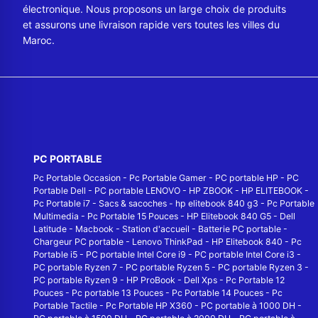
électronique. Nous proposons un large choix de produits
et assurons une livraison rapide vers toutes les villes du
Maroc.
PC PORTABLE
Pc Portable Occasion
-
Pc Portable Gamer
-
PC portable HP
-
PC
Portable Dell
-
PC portable LENOVO
-
HP ZBOOK
-
HP ELITEBOOK
-
Pc Portable i7
-
Sacs & sacoches
-
hp elitebook 840 g3
-
Pc Portable
Multimedia
-
Pc Portable 15 Pouces
-
HP Elitebook 840 G5
-
Dell
Latitude
-
Macbook
-
Station d'accueil
-
Batterie PC portable
-
Chargeur PC portable
-
Lenovo ThinkPad
-
HP Elitebook 840
-
Pc
Portable i5
-
PC portable Intel Core i9
-
PC portable Intel Core i3
-
PC portable Ryzen 7
-
PC portable Ryzen 5
-
PC portable Ryzen 3
-
PC portable Ryzen 9
-
HP ProBook
-
Dell Xps
-
Pc Portable 12
Pouces
-
Pc portable 13 Pouces
-
Pc Portable 14 Pouces
-
Pc
Portable Tactile
-
Pc Portable HP X360
-
PC portable à 1000 DH
-