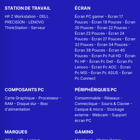
STATION DE TRAVAIL
ÉCRAN
HP Z Workstation
-
DELL
Écran PC gamer
-
Écran 17
PRECISION
-
LENOVO
Pouces
-
Écran 19 Pouces
-
Écran
ThinkStation
-
Serveur
20 Pouces
-
Écran 22 Pouces
-
Écran 23 Pouces
-
Écran 24
Pouces
-
Écran 27 Pouces
-
Écran
32 Pouces
-
Écran 34 Pouces
-
Écran 38 Pouces
-
Écran 40
Pouces
-
Écran Pc Full HD
-
Écran
Pc HP
-
Écran Pc Dell
-
Écran Pc
Lenovo
-
Écran Pc AOC
-
Écran
Pc MSI
-
Écran Pc ASUS
-
Écran
Pc Connect
COMPOSANTS PC
PÉRIPHÉRIQUES PC
Carte Graphique
-
Processeur
-
Consommable
-
Réseaux -
RAM
-
Disque dur
-
Bloc
Connectique
-
Souris & Clavier
-
d'alimentation
Casque & micro
-
Stockage
externe
-
Webcam
-
Support
écran PC
MARQUES
GAMING