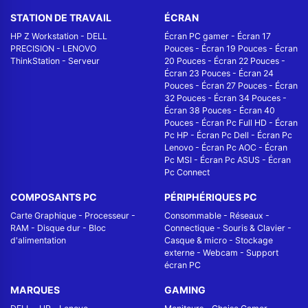
STATION DE TRAVAIL
ÉCRAN
HP Z Workstation
-
DELL
Écran PC gamer
-
Écran 17
PRECISION
-
LENOVO
Pouces
-
Écran 19 Pouces
-
Écran
ThinkStation
-
Serveur
20 Pouces
-
Écran 22 Pouces
-
Écran 23 Pouces
-
Écran 24
Pouces
-
Écran 27 Pouces
-
Écran
32 Pouces
-
Écran 34 Pouces
-
Écran 38 Pouces
-
Écran 40
Pouces
-
Écran Pc Full HD
-
Écran
Pc HP
-
Écran Pc Dell
-
Écran Pc
Lenovo
-
Écran Pc AOC
-
Écran
Pc MSI
-
Écran Pc ASUS
-
Écran
Pc Connect
COMPOSANTS PC
PÉRIPHÉRIQUES PC
Carte Graphique
-
Processeur
-
Consommable
-
Réseaux -
RAM
-
Disque dur
-
Bloc
Connectique
-
Souris & Clavier
-
d'alimentation
Casque & micro
-
Stockage
externe
-
Webcam
-
Support
écran PC
MARQUES
GAMING