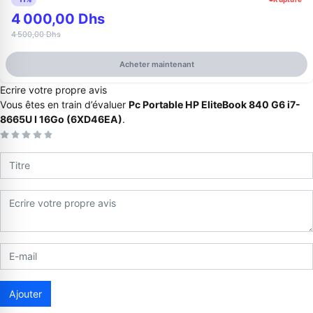
4 000,00 Dhs
4 500,00 Dhs
Acheter maintenant
Ecrire votre propre avis
Vous êtes en train d’évaluer
Pc Portable HP EliteBook 840 G6 i7-
8665U I 16Go (6XD46EA)
.
Appelez-nous au
06 37 08 07 06
06 36 88 27 81
Ajouter