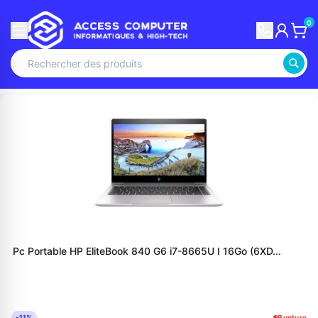
0
Pc Portable HP EliteBook 840 G6 i7-8665U I 16Go (6XD...
-11%
Rupture