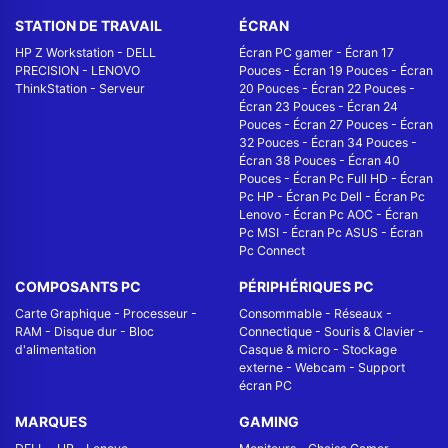
STATION DE TRAVAIL
ÉCRAN
HP Z Workstation
-
DELL
Écran PC gamer
-
Écran 17
PRECISION
-
LENOVO
Pouces
-
Écran 19 Pouces
-
Écran
ThinkStation
-
Serveur
20 Pouces
-
Écran 22 Pouces
-
Écran 23 Pouces
-
Écran 24
Pouces
-
Écran 27 Pouces
-
Écran
32 Pouces
-
Écran 34 Pouces
-
Écran 38 Pouces
-
Écran 40
Pouces
-
Écran Pc Full HD
-
Écran
Pc HP
-
Écran Pc Dell
-
Écran Pc
Lenovo
-
Écran Pc AOC
-
Écran
Pc MSI
-
Écran Pc ASUS
-
Écran
Pc Connect
COMPOSANTS PC
PÉRIPHÉRIQUES PC
Carte Graphique
-
Processeur
-
Consommable
-
Réseaux -
RAM
-
Disque dur
-
Bloc
Connectique
-
Souris & Clavier
-
d'alimentation
Casque & micro
-
Stockage
externe
-
Webcam
-
Support
écran PC
MARQUES
GAMING