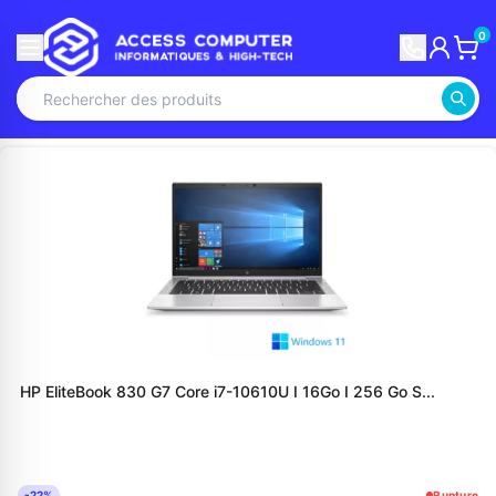
0
HP EliteBook 830 G7 Core i7-10610U I 16Go I 256 Go S...
-22%
Rupture