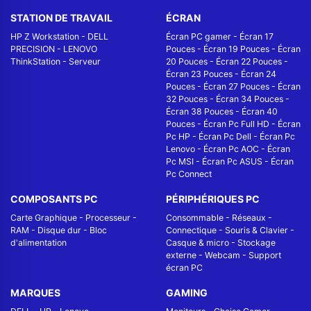
STATION DE TRAVAIL
ÉCRAN
HP Z Workstation
-
DELL
Écran PC gamer
-
Écran 17
PRECISION
-
LENOVO
Pouces
-
Écran 19 Pouces
-
Écran
ThinkStation
-
Serveur
20 Pouces
-
Écran 22 Pouces
-
Écran 23 Pouces
-
Écran 24
Pouces
-
Écran 27 Pouces
-
Écran
32 Pouces
-
Écran 34 Pouces
-
Écran 38 Pouces
-
Écran 40
Pouces
-
Écran Pc Full HD
-
Écran
Pc HP
-
Écran Pc Dell
-
Écran Pc
Lenovo
-
Écran Pc AOC
-
Écran
Pc MSI
-
Écran Pc ASUS
-
Écran
Pc Connect
COMPOSANTS PC
PÉRIPHÉRIQUES PC
Carte Graphique
-
Processeur
-
Consommable
-
Réseaux -
RAM
-
Disque dur
-
Bloc
Connectique
-
Souris & Clavier
-
d'alimentation
Casque & micro
-
Stockage
externe
-
Webcam
-
Support
écran PC
MARQUES
GAMING