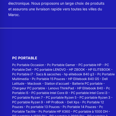
électronique. Nous proposons un large choix de produits
et assurons une livraison rapide vers toutes les villes du
Maroc.
PC PORTABLE
Pc Portable Occasion
-
Pc Portable Gamer
-
PC portable HP
-
PC
Portable Dell
-
PC portable LENOVO
-
HP ZBOOK
-
HP ELITEBOOK
-
Pc Portable i7
-
Sacs & sacoches
-
hp elitebook 840 g3
-
Pc Portable
Multimedia
-
Pc Portable 15 Pouces
-
HP Elitebook 840 G5
-
Dell
Latitude
-
Macbook
-
Station d'accueil
-
Batterie PC portable
-
Chargeur PC portable
-
Lenovo ThinkPad
-
HP Elitebook 840
-
Pc
Portable i5
-
PC portable Intel Core i9
-
PC portable Intel Core i3
-
PC portable Ryzen 7
-
PC portable Ryzen 5
-
PC portable Ryzen 3
-
PC portable Ryzen 9
-
HP ProBook
-
Dell Xps
-
Pc Portable 12
Pouces
-
Pc portable 13 Pouces
-
Pc Portable 14 Pouces
-
Pc
Portable Tactile
-
Pc Portable HP X360
-
PC portable à 1000 DH
-