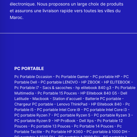
électronique. Nous proposons un large choix de produits
et assurons une livraison rapide vers toutes les villes du
Maroc.
PC PORTABLE
Pc Portable Occasion
-
Pc Portable Gamer
-
PC portable HP
-
PC
Portable Dell
-
PC portable LENOVO
-
HP ZBOOK
-
HP ELITEBOOK
-
Pc Portable i7
-
Sacs & sacoches
-
hp elitebook 840 g3
-
Pc Portable
Multimedia
-
Pc Portable 15 Pouces
-
HP Elitebook 840 G5
-
Dell
Latitude
-
Macbook
-
Station d'accueil
-
Batterie PC portable
-
Chargeur PC portable
-
Lenovo ThinkPad
-
HP Elitebook 840
-
Pc
Portable i5
-
PC portable Intel Core i9
-
PC portable Intel Core i3
-
PC portable Ryzen 7
-
PC portable Ryzen 5
-
PC portable Ryzen 3
-
PC portable Ryzen 9
-
HP ProBook
-
Dell Xps
-
Pc Portable 12
Pouces
-
Pc portable 13 Pouces
-
Pc Portable 14 Pouces
-
Pc
Portable Tactile
-
Pc Portable HP X360
-
PC portable à 1000 DH
-