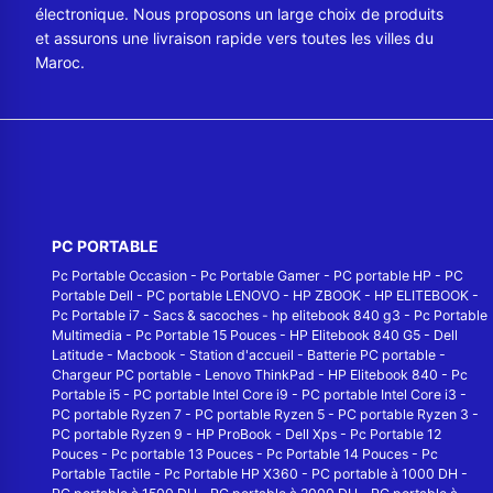
électronique. Nous proposons un large choix de produits
et assurons une livraison rapide vers toutes les villes du
Maroc.
PC PORTABLE
Pc Portable Occasion
-
Pc Portable Gamer
-
PC portable HP
-
PC
Portable Dell
-
PC portable LENOVO
-
HP ZBOOK
-
HP ELITEBOOK
-
Pc Portable i7
-
Sacs & sacoches
-
hp elitebook 840 g3
-
Pc Portable
Multimedia
-
Pc Portable 15 Pouces
-
HP Elitebook 840 G5
-
Dell
Latitude
-
Macbook
-
Station d'accueil
-
Batterie PC portable
-
Chargeur PC portable
-
Lenovo ThinkPad
-
HP Elitebook 840
-
Pc
Portable i5
-
PC portable Intel Core i9
-
PC portable Intel Core i3
-
PC portable Ryzen 7
-
PC portable Ryzen 5
-
PC portable Ryzen 3
-
PC portable Ryzen 9
-
HP ProBook
-
Dell Xps
-
Pc Portable 12
Pouces
-
Pc portable 13 Pouces
-
Pc Portable 14 Pouces
-
Pc
Portable Tactile
-
Pc Portable HP X360
-
PC portable à 1000 DH
-