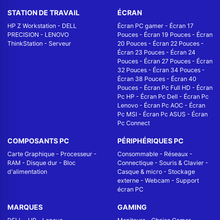
STATION DE TRAVAIL
ÉCRAN
HP Z Workstation
-
DELL
Écran PC gamer
-
Écran 17
PRECISION
-
LENOVO
Pouces
-
Écran 19 Pouces
-
Écran
ThinkStation
-
Serveur
20 Pouces
-
Écran 22 Pouces
-
Écran 23 Pouces
-
Écran 24
Pouces
-
Écran 27 Pouces
-
Écran
32 Pouces
-
Écran 34 Pouces
-
Écran 38 Pouces
-
Écran 40
Pouces
-
Écran Pc Full HD
-
Écran
Pc HP
-
Écran Pc Dell
-
Écran Pc
Lenovo
-
Écran Pc AOC
-
Écran
Pc MSI
-
Écran Pc ASUS
-
Écran
Pc Connect
COMPOSANTS PC
PÉRIPHÉRIQUES PC
Carte Graphique
-
Processeur
-
Consommable
-
Réseaux -
RAM
-
Disque dur
-
Bloc
Connectique
-
Souris & Clavier
-
d'alimentation
Casque & micro
-
Stockage
externe
-
Webcam
-
Support
écran PC
MARQUES
GAMING