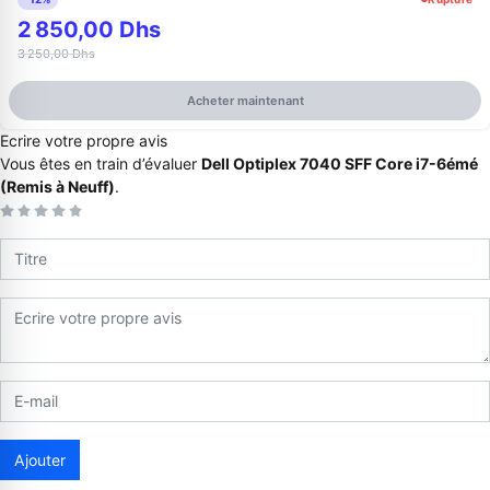
2 850,00 Dhs
3 250,00 Dhs
Acheter maintenant
Ecrire votre propre avis
Vous êtes en train d’évaluer
Dell Optiplex 7040 SFF Core i7-6émé
(Remis à Neuff)
.
Appelez-nous au
06 37 08 07 06
06 36 88 27 81
Ajouter