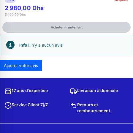
2 980,00 Dhs
3 400,00 Dhs
Acheter maintenant
Info
Il n'y a aucun avis
Ajouter votre avis
Appelez-nous au
06 37 08 07 06
17 ans d'expertise
Livraison à domicile
Service Client 7j/7
Retours et
remboursement
06 36 88 27 81