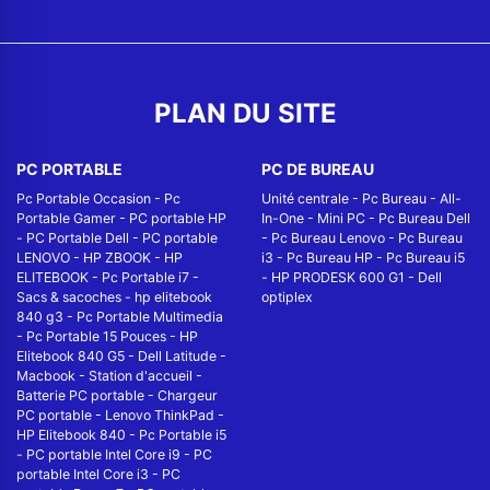
PLAN DU SITE
PC PORTABLE
PC DE BUREAU
Pc Portable Occasion
-
Pc
Unité centrale
-
Pc Bureau
-
All-
Portable Gamer
-
PC portable HP
In-One
-
Mini PC
-
Pc Bureau Dell
-
PC Portable Dell
-
PC portable
-
Pc Bureau Lenovo
-
Pc Bureau
LENOVO
-
HP ZBOOK
-
HP
i3
-
Pc Bureau HP
-
Pc Bureau i5
ELITEBOOK
-
Pc Portable i7
-
-
HP PRODESK 600 G1
-
Dell
Sacs & sacoches
-
hp elitebook
optiplex
840 g3
-
Pc Portable Multimedia
-
Pc Portable 15 Pouces
-
HP
Elitebook 840 G5
-
Dell Latitude
-
Macbook
-
Station d'accueil
-
Batterie PC portable
-
Chargeur
PC portable
-
Lenovo ThinkPad
-
HP Elitebook 840
-
Pc Portable i5
-
PC portable Intel Core i9
-
PC
portable Intel Core i3
-
PC