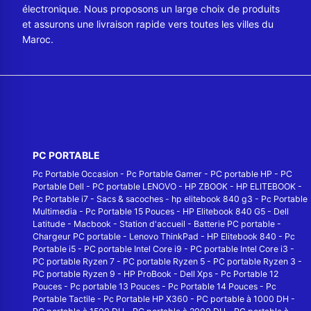
électronique. Nous proposons un large choix de produits
et assurons une livraison rapide vers toutes les villes du
Maroc.
PC PORTABLE
Pc Portable Occasion
-
Pc Portable Gamer
-
PC portable HP
-
PC
Portable Dell
-
PC portable LENOVO
-
HP ZBOOK
-
HP ELITEBOOK
-
Pc Portable i7
-
Sacs & sacoches
-
hp elitebook 840 g3
-
Pc Portable
Multimedia
-
Pc Portable 15 Pouces
-
HP Elitebook 840 G5
-
Dell
Latitude
-
Macbook
-
Station d'accueil
-
Batterie PC portable
-
Chargeur PC portable
-
Lenovo ThinkPad
-
HP Elitebook 840
-
Pc
Portable i5
-
PC portable Intel Core i9
-
PC portable Intel Core i3
-
PC portable Ryzen 7
-
PC portable Ryzen 5
-
PC portable Ryzen 3
-
PC portable Ryzen 9
-
HP ProBook
-
Dell Xps
-
Pc Portable 12
Pouces
-
Pc portable 13 Pouces
-
Pc Portable 14 Pouces
-
Pc
Portable Tactile
-
Pc Portable HP X360
-
PC portable à 1000 DH
-