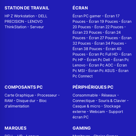
STATION DE TRAVAIL
ÉCRAN
HP Z Workstation
-
DELL
Écran PC gamer
-
Écran 17
PRECISION
-
LENOVO
Pouces
-
Écran 19 Pouces
-
Écran
ThinkStation
-
Serveur
20 Pouces
-
Écran 22 Pouces
-
Écran 23 Pouces
-
Écran 24
Pouces
-
Écran 27 Pouces
-
Écran
32 Pouces
-
Écran 34 Pouces
-
Écran 38 Pouces
-
Écran 40
Pouces
-
Écran Pc Full HD
-
Écran
Pc HP
-
Écran Pc Dell
-
Écran Pc
Lenovo
-
Écran Pc AOC
-
Écran
Pc MSI
-
Écran Pc ASUS
-
Écran
Pc Connect
COMPOSANTS PC
PÉRIPHÉRIQUES PC
Carte Graphique
-
Processeur
-
Consommable
-
Réseaux -
RAM
-
Disque dur
-
Bloc
Connectique
-
Souris & Clavier
-
d'alimentation
Casque & micro
-
Stockage
externe
-
Webcam
-
Support
écran PC
MARQUES
GAMING