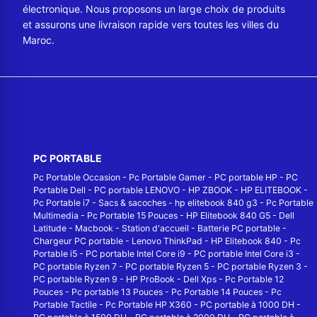
électronique. Nous proposons un large choix de produits
et assurons une livraison rapide vers toutes les villes du
Maroc.
PC PORTABLE
Pc Portable Occasion
-
Pc Portable Gamer
-
PC portable HP
-
PC
Portable Dell
-
PC portable LENOVO
-
HP ZBOOK
-
HP ELITEBOOK
-
Pc Portable i7
-
Sacs & sacoches
-
hp elitebook 840 g3
-
Pc Portable
Multimedia
-
Pc Portable 15 Pouces
-
HP Elitebook 840 G5
-
Dell
Latitude
-
Macbook
-
Station d'accueil
-
Batterie PC portable
-
Chargeur PC portable
-
Lenovo ThinkPad
-
HP Elitebook 840
-
Pc
Portable i5
-
PC portable Intel Core i9
-
PC portable Intel Core i3
-
PC portable Ryzen 7
-
PC portable Ryzen 5
-
PC portable Ryzen 3
-
PC portable Ryzen 9
-
HP ProBook
-
Dell Xps
-
Pc Portable 12
Pouces
-
Pc portable 13 Pouces
-
Pc Portable 14 Pouces
-
Pc
Portable Tactile
-
Pc Portable HP X360
-
PC portable à 1000 DH
-