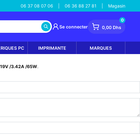
06 37 08 07 06
06 36 88 27 81
Magasin
|
|
0
Se connecter
0,00 Dhs
ÉRIQUES PC
IMPRIMANTE
MARQUES
 19V /3.42A /65W
.