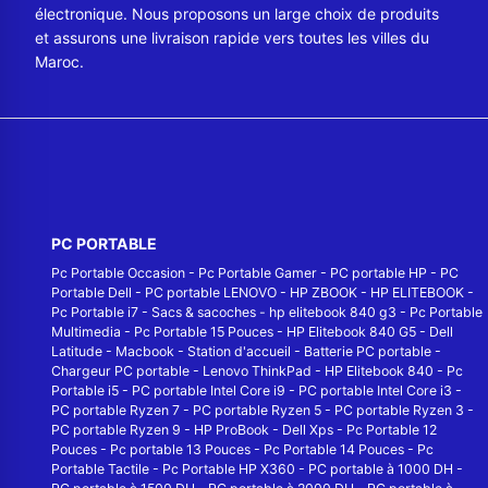
électronique. Nous proposons un large choix de produits
et assurons une livraison rapide vers toutes les villes du
Maroc.
PC PORTABLE
Pc Portable Occasion
-
Pc Portable Gamer
-
PC portable HP
-
PC
Portable Dell
-
PC portable LENOVO
-
HP ZBOOK
-
HP ELITEBOOK
-
Pc Portable i7
-
Sacs & sacoches
-
hp elitebook 840 g3
-
Pc Portable
Multimedia
-
Pc Portable 15 Pouces
-
HP Elitebook 840 G5
-
Dell
Latitude
-
Macbook
-
Station d'accueil
-
Batterie PC portable
-
Chargeur PC portable
-
Lenovo ThinkPad
-
HP Elitebook 840
-
Pc
Portable i5
-
PC portable Intel Core i9
-
PC portable Intel Core i3
-
PC portable Ryzen 7
-
PC portable Ryzen 5
-
PC portable Ryzen 3
-
PC portable Ryzen 9
-
HP ProBook
-
Dell Xps
-
Pc Portable 12
Pouces
-
Pc portable 13 Pouces
-
Pc Portable 14 Pouces
-
Pc
Portable Tactile
-
Pc Portable HP X360
-
PC portable à 1000 DH
-