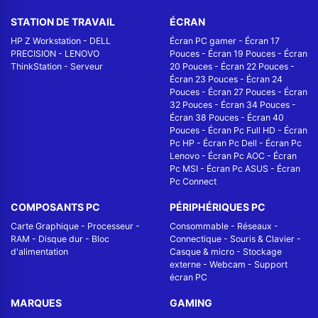
STATION DE TRAVAIL
ÉCRAN
HP Z Workstation
-
DELL
Écran PC gamer
-
Écran 17
PRECISION
-
LENOVO
Pouces
-
Écran 19 Pouces
-
Écran
ThinkStation
-
Serveur
20 Pouces
-
Écran 22 Pouces
-
Écran 23 Pouces
-
Écran 24
Pouces
-
Écran 27 Pouces
-
Écran
32 Pouces
-
Écran 34 Pouces
-
Écran 38 Pouces
-
Écran 40
Pouces
-
Écran Pc Full HD
-
Écran
Pc HP
-
Écran Pc Dell
-
Écran Pc
Lenovo
-
Écran Pc AOC
-
Écran
Pc MSI
-
Écran Pc ASUS
-
Écran
Pc Connect
COMPOSANTS PC
PÉRIPHÉRIQUES PC
Carte Graphique
-
Processeur
-
Consommable
-
Réseaux -
RAM
-
Disque dur
-
Bloc
Connectique
-
Souris & Clavier
-
d'alimentation
Casque & micro
-
Stockage
externe
-
Webcam
-
Support
écran PC
MARQUES
GAMING