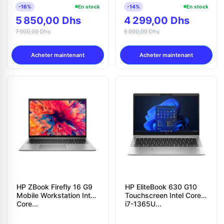
-16%
En stock
-14%
En stock
5 850,00 Dhs
4 299,00 Dhs
7 000,00 Dhs
5 000,00 Dhs
Acheter maintenant
Acheter maintenant
HP ZBook Firefly 16 G9
HP EliteBook 630 G10
Mobile Workstation Intel
Touchscreen Intel Core
Core...
i7-1365U...