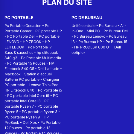
PLAN DU SITE
PC PORTABLE
PC DE BUREAU
Pc Portable Occasion
-
Pc
Unité centrale
-
Pc Bureau
-
All-
Portable Gamer
-
PC portable HP
In-One
-
Mini PC
-
Pc Bureau Dell
-
PC Portable Dell
-
PC portable
-
Pc Bureau Lenovo
-
Pc Bureau
LENOVO
-
HP ZBOOK
-
HP
i3
-
Pc Bureau HP
-
Pc Bureau i5
ELITEBOOK
-
Pc Portable i7
-
-
HP PRODESK 600 G1
-
Dell
Sacs & sacoches
-
hp elitebook
optiplex
840 g3
-
Pc Portable Multimedia
-
Pc Portable 15 Pouces
-
HP
Elitebook 840 G5
-
Dell Latitude
-
Macbook
-
Station d'accueil
-
Batterie PC portable
-
Chargeur
PC portable
-
Lenovo ThinkPad
-
HP Elitebook 840
-
Pc Portable i5
-
PC portable Intel Core i9
-
PC
portable Intel Core i3
-
PC
portable Ryzen 7
-
PC portable
Ryzen 5
-
PC portable Ryzen 3
-
PC portable Ryzen 9
-
HP
ProBook
-
Dell Xps
-
Pc Portable
12 Pouces
-
Pc portable 13
Pouces
-
Pc Portable 14 Pouces
-