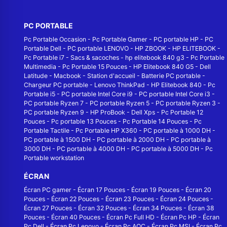
PC PORTABLE
Pc Portable Occasion
-
Pc Portable Gamer
-
PC portable HP
-
PC
Portable Dell
-
PC portable LENOVO
-
HP ZBOOK
-
HP ELITEBOOK
-
Pc Portable i7
-
Sacs & sacoches
-
hp elitebook 840 g3
-
Pc Portable
Multimedia
-
Pc Portable 15 Pouces
-
HP Elitebook 840 G5
-
Dell
Latitude
-
Macbook
-
Station d'accueil
-
Batterie PC portable
-
Chargeur PC portable
-
Lenovo ThinkPad
-
HP Elitebook 840
-
Pc
Portable i5
-
PC portable Intel Core i9
-
PC portable Intel Core i3
-
PC portable Ryzen 7
-
PC portable Ryzen 5
-
PC portable Ryzen 3
-
PC portable Ryzen 9
-
HP ProBook
-
Dell Xps
-
Pc Portable 12
Pouces
-
Pc portable 13 Pouces
-
Pc Portable 14 Pouces
-
Pc
Portable Tactile
-
Pc Portable HP X360
-
PC portable à 1000 DH
-
PC portable à 1500 DH
-
PC portable à 2000 DH
-
PC portable à
3000 DH
-
PC portable à 4000 DH
-
PC portable à 5000 DH
-
Pc
Portable workstation
ÉCRAN
Écran PC gamer
-
Écran 17 Pouces
-
Écran 19 Pouces
-
Écran 20
Pouces
-
Écran 22 Pouces
-
Écran 23 Pouces
-
Écran 24 Pouces
-
Écran 27 Pouces
-
Écran 32 Pouces
-
Écran 34 Pouces
-
Écran 38
Pouces
-
Écran 40 Pouces
-
Écran Pc Full HD
-
Écran Pc HP
-
Écran
Pc Dell
-
Écran Pc Lenovo
-
Écran Pc AOC
-
Écran Pc MSI
-
Écran Pc