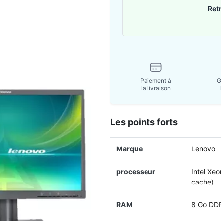
Ret
Paiement à
G
la livraison
Les points forts
Marque
Lenovo
processeur
Intel Xe
cache)
RAM
8 Go DD