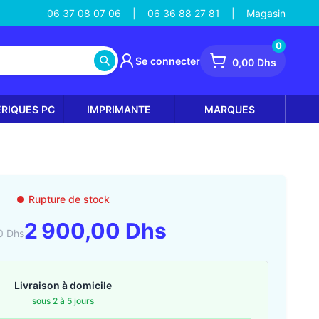
06 37 08 07 06
06 36 88 27 81
Magasin
|
|
0
Se connecter
0,00 Dhs
ÉRIQUES PC
IMPRIMANTE
MARQUES
Rupture de stock
2 900,00 Dhs
0 Dhs
Livraison à domicile
sous 2 à 5 jours