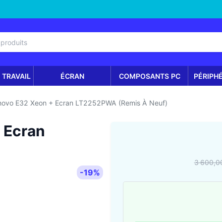
 TRAVAIL
ÉCRAN
COMPOSANTS PC
PÉRIPH
novo E32 Xeon + Ecran LT2252PWA (Remis À Neuf)
 Ecran
)
3 600,0
-19%