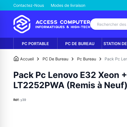
Contactez-Nous
Modes de livraison
PC PORTABLE
PC DE BUREAU
STATION DE
Accueil
PC De Bureau
Pc Bureau
Pack Pc Le
Pack Pc Lenovo E32 Xeon +
LT2252PWA (Remis à Neuf
Réf:
y39