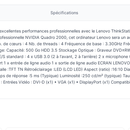
Spécifications
d'excellentes performances professionnelles avec le Lenovo ThinkSt
rofessionnelle NVIDIA Quadro 2000, cet ordinateur Lenovo sera un ac
Nb. de cœurs : 4 Nb. de threads : 4 Fréquence de base : 3.30GHz 
age: Capacité: 500 Go HDD 3.5 Stockage Optique : Graveur DVD±R
standard : 4 x USB 3.0 (2 à l'avant, 2 à l'arrière) 2 x microphone (1
Port 1 x entrée de ligne audio 1 x sortie de ligne audio ECRAN LE
le :TFT TN Rétroéclairage :LED (LCD LED) Aspect (ratio) :16:10 Dia
ps de réponse :5 ms (Typique) Luminosité :250 cd/m² (typique) Taux 
ntrées Vidéo : DVI-D (x1) • VGA (x1) • DisplayPort (x1) Compatibil