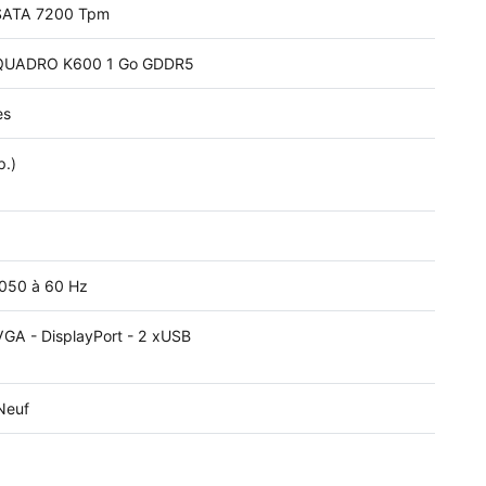
SATA 7200 Tpm
QUADRO K600 1 Go GDDR5
es
p.)
050 à 60 Hz
VGA - DisplayPort - 2 xUSB
Neuf