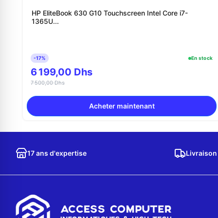
HP EliteBook 630 G10 Touchscreen Intel Core i7-
1365U...
-17%
En stock
6 199,00 Dhs
7 500,00 Dhs
Acheter maintenant
17 ans d'expertise
Livraison