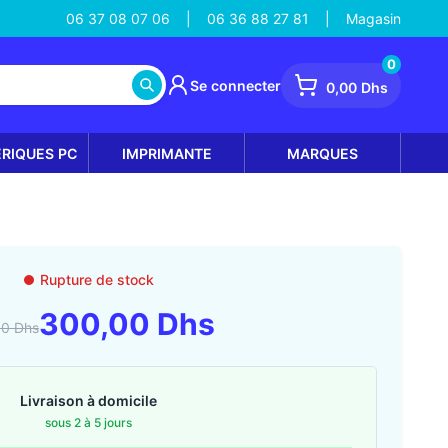
06 37 08 07 06
06 36 88 27 81
Magasin
|
|
0
Se connecter
0,00 Dhs
ÉRIQUES PC
IMPRIMANTE
MARQUES
Rupture de stock
300,00 Dhs
00 Dhs
Livraison à domicile
sous 2 à 5 jours