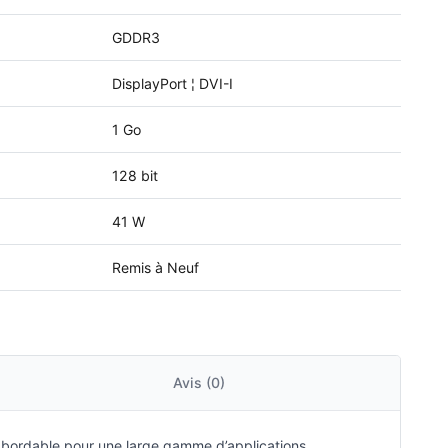
GDDR3
DisplayPort ¦ DVI-I
1 Go
128 bit
41 W
Remis à Neuf
Avis (0)
abordable pour une large gamme d’applications