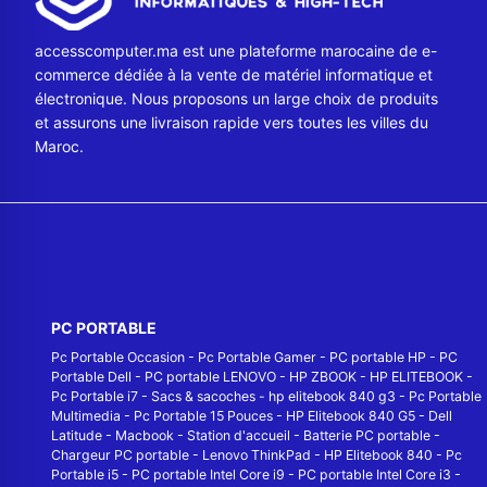
accesscomputer.ma est une plateforme marocaine de e-
commerce dédiée à la vente de matériel informatique et
électronique. Nous proposons un large choix de produits
et assurons une livraison rapide vers toutes les villes du
Maroc.
PC PORTABLE
Pc Portable Occasion
-
Pc Portable Gamer
-
PC portable HP
-
PC
Portable Dell
-
PC portable LENOVO
-
HP ZBOOK
-
HP ELITEBOOK
-
Pc Portable i7
-
Sacs & sacoches
-
hp elitebook 840 g3
-
Pc Portable
Multimedia
-
Pc Portable 15 Pouces
-
HP Elitebook 840 G5
-
Dell
Latitude
-
Macbook
-
Station d'accueil
-
Batterie PC portable
-
Chargeur PC portable
-
Lenovo ThinkPad
-
HP Elitebook 840
-
Pc
Portable i5
-
PC portable Intel Core i9
-
PC portable Intel Core i3
-