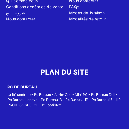
Qui Somme nous
Nous contacter
Conditions générales de vente
FAQs
شروط البيع
Modes de livraison
Nous contacter
Modalités de retour
PLAN DU SITE
PC DE BUREAU
Unité centrale
-
Pc Bureau
-
All-In-One
-
Mini PC
-
Pc Bureau Dell
-
Pc Bureau Lenovo
-
Pc Bureau i3
-
Pc Bureau HP
-
Pc Bureau i5
-
HP
PRODESK 600 G1
-
Dell optiplex