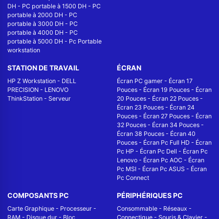
DH
-
PC portable à 1500 DH
-
PC
portable à 2000 DH
-
PC
portable à 3000 DH
-
PC
portable à 4000 DH
-
PC
portable à 5000 DH
-
Pc Portable
workstation
STATION DE TRAVAIL
ÉCRAN
HP Z Workstation
-
DELL
Écran PC gamer
-
Écran 17
PRECISION
-
LENOVO
Pouces
-
Écran 19 Pouces
-
Écran
ThinkStation
-
Serveur
20 Pouces
-
Écran 22 Pouces
-
Écran 23 Pouces
-
Écran 24
Pouces
-
Écran 27 Pouces
-
Écran
32 Pouces
-
Écran 34 Pouces
-
Écran 38 Pouces
-
Écran 40
Pouces
-
Écran Pc Full HD
-
Écran
Pc HP
-
Écran Pc Dell
-
Écran Pc
Lenovo
-
Écran Pc AOC
-
Écran
Pc MSI
-
Écran Pc ASUS
-
Écran
Pc Connect
COMPOSANTS PC
PÉRIPHÉRIQUES PC
Carte Graphique
-
Processeur
-
Consommable
-
Réseaux -
RAM
-
Disque dur
-
Bloc
Connectique
-
Souris & Clavier
-