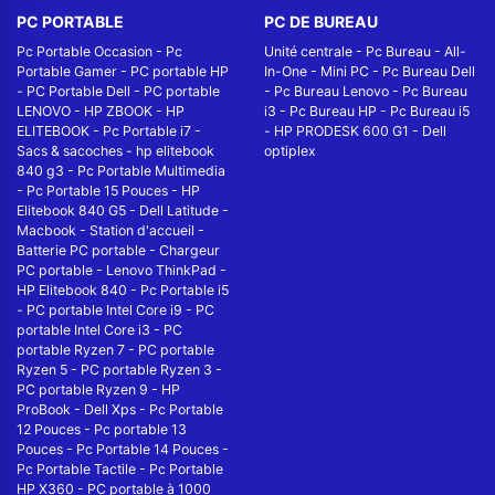
PC PORTABLE
PC DE BUREAU
Pc Portable Occasion
-
Pc
Unité centrale
-
Pc Bureau
-
All-
Portable Gamer
-
PC portable HP
In-One
-
Mini PC
-
Pc Bureau Dell
-
PC Portable Dell
-
PC portable
-
Pc Bureau Lenovo
-
Pc Bureau
LENOVO
-
HP ZBOOK
-
HP
i3
-
Pc Bureau HP
-
Pc Bureau i5
ELITEBOOK
-
Pc Portable i7
-
-
HP PRODESK 600 G1
-
Dell
Sacs & sacoches
-
hp elitebook
optiplex
840 g3
-
Pc Portable Multimedia
-
Pc Portable 15 Pouces
-
HP
Elitebook 840 G5
-
Dell Latitude
-
Macbook
-
Station d'accueil
-
Batterie PC portable
-
Chargeur
PC portable
-
Lenovo ThinkPad
-
HP Elitebook 840
-
Pc Portable i5
-
PC portable Intel Core i9
-
PC
portable Intel Core i3
-
PC
portable Ryzen 7
-
PC portable
Ryzen 5
-
PC portable Ryzen 3
-
PC portable Ryzen 9
-
HP
ProBook
-
Dell Xps
-
Pc Portable
12 Pouces
-
Pc portable 13
Pouces
-
Pc Portable 14 Pouces
-
Pc Portable Tactile
-
Pc Portable
HP X360
-
PC portable à 1000