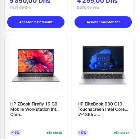
5 850,00 Dhs
4 299,00 Dhs
7 000,00 Dhs
5 000,00 Dhs
Acheter maintenant
Acheter maintenant
HP ZBook Firefly 16 G9
HP EliteBook 630 G10
Mobile Workstation Intel
Touchscreen Intel Core
Core...
i7-1365U...
-16%
En stock
-17%
En stock