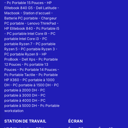
-
Pc Portable 15 Pouces
-
HP
Elitebook 840 G5
-
Dell Latitude
-
Macbook
-
Station d'accueil
-
Batterie PC portable
-
Chargeur
PC portable
-
Lenovo ThinkPad
-
HP Elitebook 840
-
Pc Portable i5
-
PC portable Intel Core i9
-
PC
portable Intel Core i3
-
PC
portable Ryzen 7
-
PC portable
Ryzen 5
-
PC portable Ryzen 3
-
PC portable Ryzen 9
-
HP
ProBook
-
Dell Xps
-
Pc Portable
12 Pouces
-
Pc portable 13
Pouces
-
Pc Portable 14 Pouces
-
Pc Portable Tactile
-
Pc Portable
HP X360
-
PC portable à 1000
DH
-
PC portable à 1500 DH
-
PC
portable à 2000 DH
-
PC
portable à 3000 DH
-
PC
portable à 4000 DH
-
PC
portable à 5000 DH
-
Pc Portable
workstation
STATION DE TRAVAIL
ÉCRAN