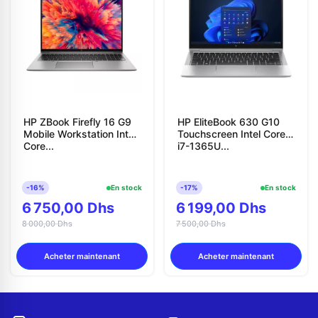
HP ZBook Firefly 16 G9
HP EliteBook 630 G10
Mobile Workstation Intel
Touchscreen Intel Core
Core...
i7-1365U...
-16%
En stock
-17%
En stock
6 750,00 Dhs
6 199,00 Dhs
8 000,00 Dhs
7 500,00 Dhs
Acheter maintenant
Acheter maintenant