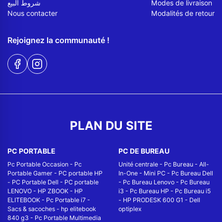
شروط البيع
Modes de livraison
Nous contacter
Modalités de retour
Rejoignez la communauté !
PLAN DU SITE
PC PORTABLE
PC DE BUREAU
Pc Portable Occasion
-
Pc
Unité centrale
-
Pc Bureau
-
All-
Portable Gamer
-
PC portable HP
In-One
-
Mini PC
-
Pc Bureau Dell
-
PC Portable Dell
-
PC portable
-
Pc Bureau Lenovo
-
Pc Bureau
LENOVO
-
HP ZBOOK
-
HP
i3
-
Pc Bureau HP
-
Pc Bureau i5
ELITEBOOK
-
Pc Portable i7
-
-
HP PRODESK 600 G1
-
Dell
Sacs & sacoches
-
hp elitebook
optiplex
840 g3
-
Pc Portable Multimedia