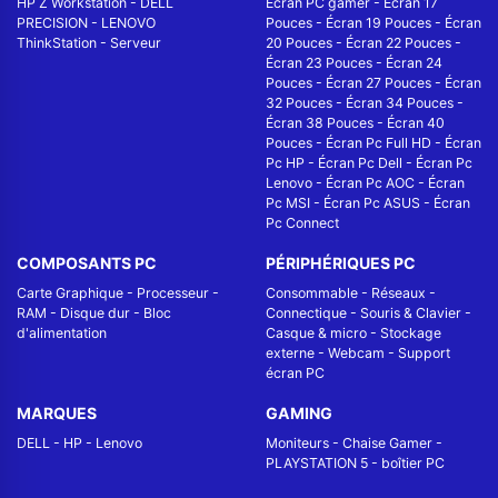
HP Z Workstation
-
DELL
Écran PC gamer
-
Écran 17
PRECISION
-
LENOVO
Pouces
-
Écran 19 Pouces
-
Écran
ThinkStation
-
Serveur
20 Pouces
-
Écran 22 Pouces
-
Écran 23 Pouces
-
Écran 24
Pouces
-
Écran 27 Pouces
-
Écran
32 Pouces
-
Écran 34 Pouces
-
Écran 38 Pouces
-
Écran 40
Pouces
-
Écran Pc Full HD
-
Écran
Pc HP
-
Écran Pc Dell
-
Écran Pc
Lenovo
-
Écran Pc AOC
-
Écran
Pc MSI
-
Écran Pc ASUS
-
Écran
Pc Connect
COMPOSANTS PC
PÉRIPHÉRIQUES PC
Carte Graphique
-
Processeur
-
Consommable
-
Réseaux -
RAM
-
Disque dur
-
Bloc
Connectique
-
Souris & Clavier
-
d'alimentation
Casque & micro
-
Stockage
externe
-
Webcam
-
Support
écran PC
MARQUES
GAMING
DELL
-
HP
-
Lenovo
Moniteurs
-
Chaise Gamer
-
PLAYSTATION 5
-
boîtier PC