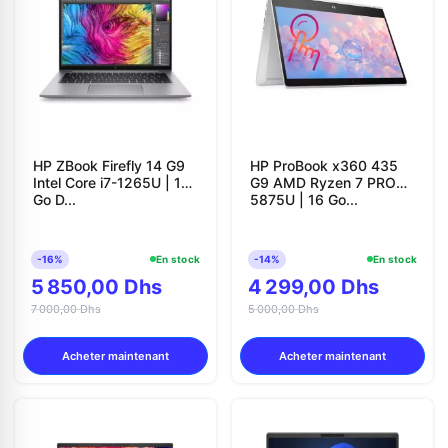
HP ZBook Firefly 14 G9
HP ProBook x360 435
Intel Core i7-1265U | 16
G9 AMD Ryzen 7 PRO
Go D...
5875U | 16 Go...
-16%
En stock
-14%
En stock
5 850,00 Dhs
4 299,00 Dhs
7 000,00 Dhs
5 000,00 Dhs
Acheter maintenant
Acheter maintenant