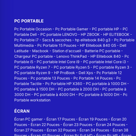
PC PORTABLE
Pc Portable Occasion
-
Pc Portable Gamer
-
PC portable HP
-
PC
Portable Dell
-
PC portable LENOVO
-
HP ZBOOK
-
HP ELITEBOOK
-
Pc Portable i7
-
Sacs & sacoches
-
hp elitebook 840 g3
-
Pc Portable
Multimedia
-
Pc Portable 15 Pouces
-
HP Elitebook 840 G5
-
Dell
Latitude
-
Macbook
-
Station d'accueil
-
Batterie PC portable
-
Chargeur PC portable
-
Lenovo ThinkPad
-
HP Elitebook 840
-
Pc
Portable i5
-
PC portable Intel Core i9
-
PC portable Intel Core i3
-
PC portable Ryzen 7
-
PC portable Ryzen 5
-
PC portable Ryzen 3
-
PC portable Ryzen 9
-
HP ProBook
-
Dell Xps
-
Pc Portable 12
Pouces
-
Pc portable 13 Pouces
-
Pc Portable 14 Pouces
-
Pc
Portable Tactile
-
Pc Portable HP X360
-
PC portable à 1000 DH
-
PC portable à 1500 DH
-
PC portable à 2000 DH
-
PC portable à
3000 DH
-
PC portable à 4000 DH
-
PC portable à 5000 DH
-
Pc
Portable workstation
ÉCRAN
Écran PC gamer
-
Écran 17 Pouces
-
Écran 19 Pouces
-
Écran 20
Pouces
-
Écran 22 Pouces
-
Écran 23 Pouces
-
Écran 24 Pouces
-
Écran 27 Pouces
-
Écran 32 Pouces
-
Écran 34 Pouces
-
Écran 38
Pouces
-
Écran 40 Pouces
-
Écran Pc Full HD
-
Écran Pc HP
-
Écran