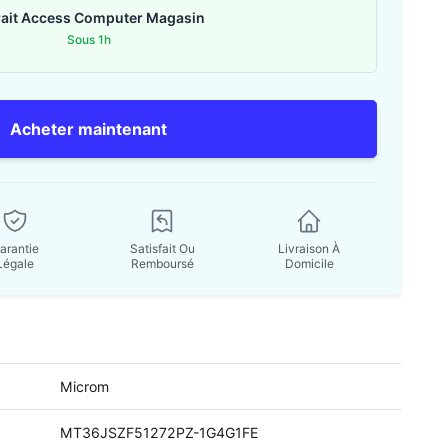
rait Access Computer Magasin
Sous 1h
Acheter maintenant
arantie
Satisfait Ou
Livraison À
Légale
Remboursé
Domicile
Microm
MT36JSZF51272PZ-1G4G1FE