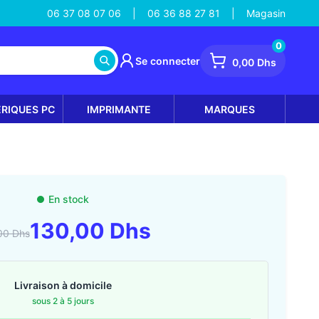
06 37 08 07 06
06 36 88 27 81
Magasin
|
|
0
Se connecter
0,00 Dhs
ÉRIQUES PC
IMPRIMANTE
MARQUES
En stock
130,00 Dhs
00 Dhs
Livraison à domicile
sous 2 à 5 jours