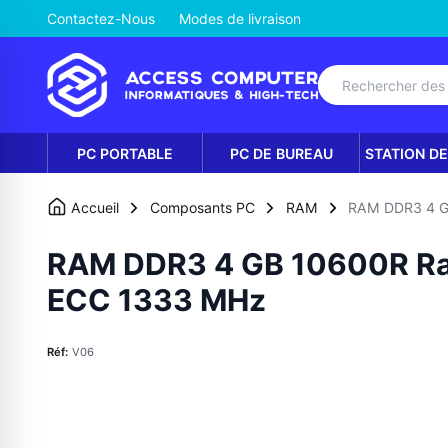
Contactez-Nous
Modes de livraison
PC PORTABLE
PC DE BUREAU
STATION DE
Accueil
Composants PC
RAM
RAM DDR3 4 G
RAM DDR3 4 GB 10600R Ra
ECC 1333 MHz
Réf:
V06