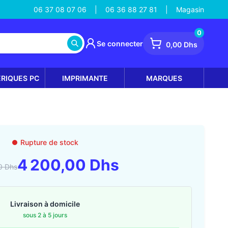
06 37 08 07 06
06 36 88 27 81
Magasin
|
|
0
Se connecter
0,00 Dhs
ÉRIQUES PC
IMPRIMANTE
MARQUES
Rupture de stock
4 200,00 Dhs
0 Dhs
Livraison à domicile
sous 2 à 5 jours