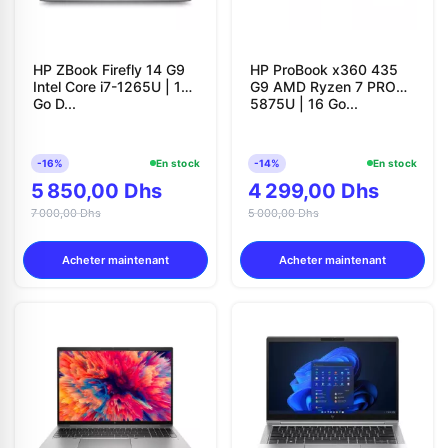
HP ZBook Firefly 14 G9
HP ProBook x360 435
Intel Core i7-1265U | 16
G9 AMD Ryzen 7 PRO
Go D...
5875U | 16 Go...
-16%
En stock
-14%
En stock
5 850,00 Dhs
4 299,00 Dhs
7 000,00 Dhs
5 000,00 Dhs
Acheter maintenant
Acheter maintenant