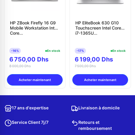
HP ZBook Firefly 16 G9
HP EliteBook 630 G10
Mobile Workstation Intel
Touchscreen Intel Core
Core...
i7-1365U...
-16%
En stock
-17%
En stock
6 750,00 Dhs
6 199,00 Dhs
8 000,00 Dhs
7 500,00 Dhs
Acheter maintenant
Acheter maintenant
17 ans d'expertise
Livraison à domicile
Service Client 7j/7
Retours et
remboursement