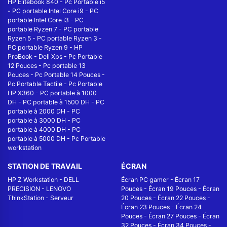
HP Elitebook 840
-
Pc Portable i5
-
PC portable Intel Core i9
-
PC
portable Intel Core i3
-
PC
portable Ryzen 7
-
PC portable
Ryzen 5
-
PC portable Ryzen 3
-
PC portable Ryzen 9
-
HP
ProBook
-
Dell Xps
-
Pc Portable
12 Pouces
-
Pc portable 13
Pouces
-
Pc Portable 14 Pouces
-
Pc Portable Tactile
-
Pc Portable
HP X360
-
PC portable à 1000
DH
-
PC portable à 1500 DH
-
PC
portable à 2000 DH
-
PC
portable à 3000 DH
-
PC
portable à 4000 DH
-
PC
portable à 5000 DH
-
Pc Portable
workstation
STATION DE TRAVAIL
ÉCRAN
HP Z Workstation
-
DELL
Écran PC gamer
-
Écran 17
PRECISION
-
LENOVO
Pouces
-
Écran 19 Pouces
-
Écran
ThinkStation
-
Serveur
20 Pouces
-
Écran 22 Pouces
-
Écran 23 Pouces
-
Écran 24
Pouces
-
Écran 27 Pouces
-
Écran
32 Pouces
-
Écran 34 Pouces
-