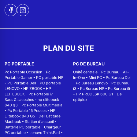
PLAN DU SITE
PC PORTABLE
PC DE BUREAU
Pc Portable Occasion
-
Pc
Unité centrale
-
Pc Bureau
-
All-
Portable Gamer
-
PC portable HP
In-One
-
Mini PC
-
Pc Bureau Dell
-
PC Portable Dell
-
PC portable
-
Pc Bureau Lenovo
-
Pc Bureau
LENOVO
-
HP ZBOOK
-
HP
i3
-
Pc Bureau HP
-
Pc Bureau i5
ELITEBOOK
-
Pc Portable i7
-
-
HP PRODESK 600 G1
-
Dell
Sacs & sacoches
-
hp elitebook
optiplex
840 g3
-
Pc Portable Multimedia
-
Pc Portable 15 Pouces
-
HP
Elitebook 840 G5
-
Dell Latitude
-
Macbook
-
Station d'accueil
-
Batterie PC portable
-
Chargeur
PC portable
-
Lenovo ThinkPad
-