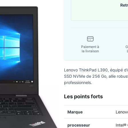
Ret
Paiement à
G
la livraison
Lenovo ThinkPad L390, équipé d’
SSD NVMe de 256 Go, allie robuste
professionnels.
Les points forts
Marque
Lenov
processeur
Intel®