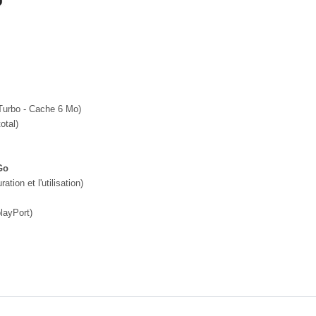
Turbo - Cache 6 Mo)
otal)
Go
ation et l'utilisation)
layPort)