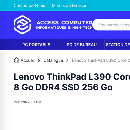
Contactez-Nous
Modes de livraison
PC PORTABLE
PC DE BUREAU
STATION DE
Accueil
Catalogue
Lenovo ThinkPad L390 Core 
Lenovo ThinkPad L390 Cor
8 Go DDR4 SSD 256 Go
Réf:
20NR0013FR