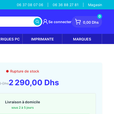
06 37 08 07 06
06 36 88 27 81
Magasin
|
|
0
Se connecter
0,00 Dhs
ÉRIQUES PC
IMPRIMANTE
MARQUES
Rupture de stock
2 290,00 Dhs
0 Dhs
Livraison à domicile
sous 2 à 5 jours