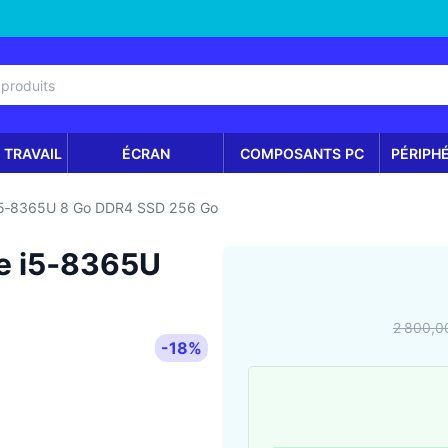
 TRAVAIL
ÉCRAN
COMPOSANTS PC
PÉRIPH
I5‑8365U 8 Go DDR4 SSD 256 Go
e i5‑8365U
2 800,0
-18%