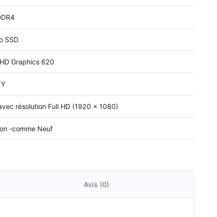
DDR4
o SSD
UHD Graphics 620
TY
avec résolution Full HD (1920 x 1080)
ion -comme Neuf
Avis (0)