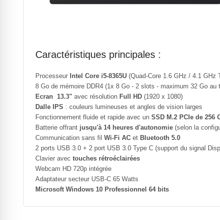
Caractéristiques principales :
Processeur
Intel Core i5-8365U
(Quad-Core 1.6 GHz / 4.1 GHz 
8 Go de mémoire DDR4 (1x 8 Go - 2 slots - maximum 32 Go au t
Ecran 13.3"
avec résolution
Full HD
(1920 x 1080)
Dalle IPS
: couleurs lumineuses et angles de vision larges
Fonctionnement fluide et rapide avec un
SSD M.2 PCIe de 256 
Batterie offrant
jusqu'à 14 heures d'autonomie
(selon la configur
Communication sans fil
Wi-Fi AC
et
Bluetooth 5.0
2 ports USB 3.0 + 2 port USB 3.0 Type C (support du signal Disp
Clavier avec
touches rétroéclairées
Webcam HD 720p intégrée
Adaptateur secteur USB-C 65 Watts
Microsoft Windows 10 Professionnel 64 bits