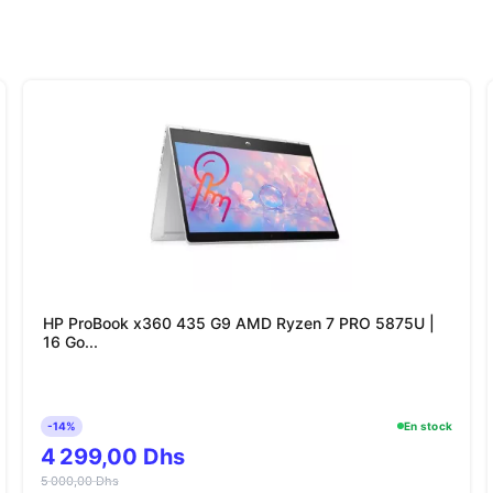
HP ProBook x360 435 G9 AMD Ryzen 7 PRO 5875U |
16 Go...
-14%
En stock
4 299,00 Dhs
5 000,00 Dhs