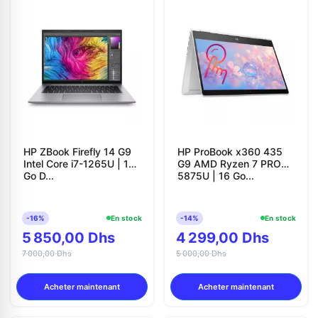
HP ZBook Firefly 14 G9
HP ProBook x360 435
Intel Core i7-1265U | 16
G9 AMD Ryzen 7 PRO
Go D...
5875U | 16 Go...
-16%
En stock
-14%
En stock
5 850,00 Dhs
4 299,00 Dhs
7 000,00 Dhs
5 000,00 Dhs
Acheter maintenant
Acheter maintenant