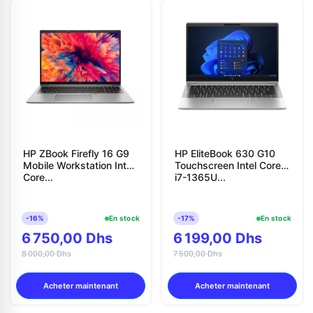
HP ZBook Firefly 16 G9
HP EliteBook 630 G10
Mobile Workstation Intel
Touchscreen Intel Core
Core...
i7-1365U...
-16%
En stock
-17%
En stock
6 750,00 Dhs
6 199,00 Dhs
8 000,00 Dhs
7 500,00 Dhs
Acheter maintenant
Acheter maintenant