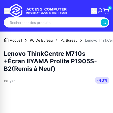
0
Accueil
PC De Bureau
Pc Bureau
Lenovo ThinkCen
Lenovo ThinkCentre M710s
+Écran IIYAMA Prolite P1905S-
B2(Remis à Neuf)
-40%
Réf:
y95