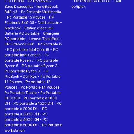
ELITEBOOK
-
Pc Portable i7
-
-
HP PRODESK 600 G1
-
Dell
Sacs & sacoches
-
hp elitebook
optiplex
840 g3
-
Pc Portable Multimedia
-
Pc Portable 15 Pouces
-
HP
Elitebook 840 G5
-
Dell Latitude
-
Macbook
-
Station d'accueil
-
Batterie PC portable
-
Chargeur
PC portable
-
Lenovo ThinkPad
-
HP Elitebook 840
-
Pc Portable i5
-
PC portable Intel Core i9
-
PC
portable Intel Core i3
-
PC
portable Ryzen 7
-
PC portable
Ryzen 5
-
PC portable Ryzen 3
-
PC portable Ryzen 9
-
HP
ProBook
-
Dell Xps
-
Pc Portable
12 Pouces
-
Pc portable 13
Pouces
-
Pc Portable 14 Pouces
-
Pc Portable Tactile
-
Pc Portable
HP X360
-
PC portable à 1000
DH
-
PC portable à 1500 DH
-
PC
portable à 2000 DH
-
PC
portable à 3000 DH
-
PC
portable à 4000 DH
-
PC
portable à 5000 DH
-
Pc Portable
workstation