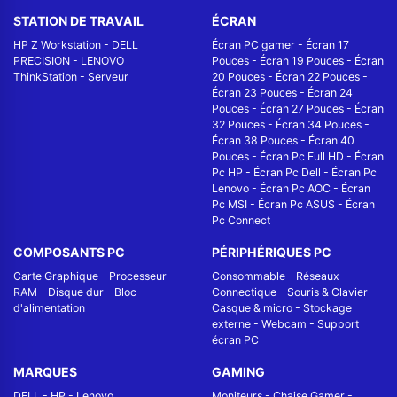
STATION DE TRAVAIL
ÉCRAN
HP Z Workstation
-
DELL
Écran PC gamer
-
Écran 17
PRECISION
-
LENOVO
Pouces
-
Écran 19 Pouces
-
Écran
ThinkStation
-
Serveur
20 Pouces
-
Écran 22 Pouces
-
Écran 23 Pouces
-
Écran 24
Pouces
-
Écran 27 Pouces
-
Écran
32 Pouces
-
Écran 34 Pouces
-
Écran 38 Pouces
-
Écran 40
Pouces
-
Écran Pc Full HD
-
Écran
Pc HP
-
Écran Pc Dell
-
Écran Pc
Lenovo
-
Écran Pc AOC
-
Écran
Pc MSI
-
Écran Pc ASUS
-
Écran
Pc Connect
COMPOSANTS PC
PÉRIPHÉRIQUES PC
Carte Graphique
-
Processeur
-
Consommable
-
Réseaux -
RAM
-
Disque dur
-
Bloc
Connectique
-
Souris & Clavier
-
d'alimentation
Casque & micro
-
Stockage
externe
-
Webcam
-
Support
écran PC
MARQUES
GAMING
DELL
-
HP
-
Lenovo
Moniteurs
-
Chaise Gamer
-