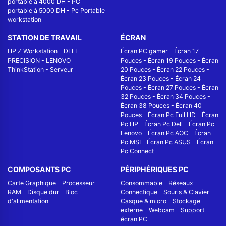
portable à 4000 DH
-
PC
portable à 5000 DH
-
Pc Portable
workstation
STATION DE TRAVAIL
ÉCRAN
HP Z Workstation
-
DELL
Écran PC gamer
-
Écran 17
PRECISION
-
LENOVO
Pouces
-
Écran 19 Pouces
-
Écran
ThinkStation
-
Serveur
20 Pouces
-
Écran 22 Pouces
-
Écran 23 Pouces
-
Écran 24
Pouces
-
Écran 27 Pouces
-
Écran
32 Pouces
-
Écran 34 Pouces
-
Écran 38 Pouces
-
Écran 40
Pouces
-
Écran Pc Full HD
-
Écran
Pc HP
-
Écran Pc Dell
-
Écran Pc
Lenovo
-
Écran Pc AOC
-
Écran
Pc MSI
-
Écran Pc ASUS
-
Écran
Pc Connect
COMPOSANTS PC
PÉRIPHÉRIQUES PC
Carte Graphique
-
Processeur
-
Consommable
-
Réseaux -
RAM
-
Disque dur
-
Bloc
Connectique
-
Souris & Clavier
-
d'alimentation
Casque & micro
-
Stockage
externe
-
Webcam
-
Support
écran PC