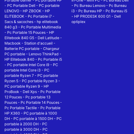
Portable Gamer
-
PC portable HP
In-One
-
Mini PC
-
Pc Bureau Dell
-
PC Portable Dell
-
PC portable
-
Pc Bureau Lenovo
-
Pc Bureau
LENOVO
-
HP ZBOOK
-
HP
i3
-
Pc Bureau HP
-
Pc Bureau i5
ELITEBOOK
-
Pc Portable i7
-
-
HP PRODESK 600 G1
-
Dell
Sacs & sacoches
-
hp elitebook
optiplex
840 g3
-
Pc Portable Multimedia
-
Pc Portable 15 Pouces
-
HP
Elitebook 840 G5
-
Dell Latitude
-
Macbook
-
Station d'accueil
-
Batterie PC portable
-
Chargeur
PC portable
-
Lenovo ThinkPad
-
HP Elitebook 840
-
Pc Portable i5
-
PC portable Intel Core i9
-
PC
portable Intel Core i3
-
PC
portable Ryzen 7
-
PC portable
Ryzen 5
-
PC portable Ryzen 3
-
PC portable Ryzen 9
-
HP
ProBook
-
Dell Xps
-
Pc Portable
12 Pouces
-
Pc portable 13
Pouces
-
Pc Portable 14 Pouces
-
Pc Portable Tactile
-
Pc Portable
HP X360
-
PC portable à 1000
DH
-
PC portable à 1500 DH
-
PC
portable à 2000 DH
-
PC
portable à 3000 DH
-
PC