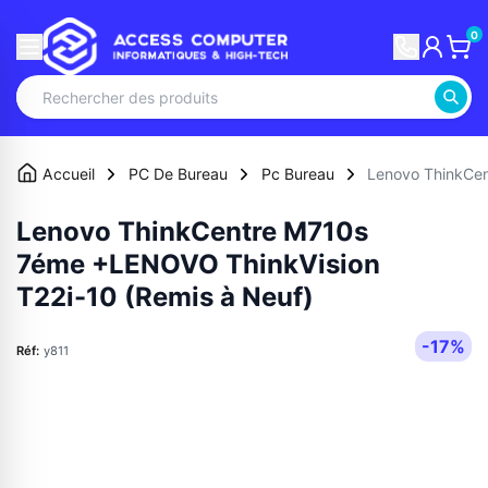
0
Accueil
PC De Bureau
Pc Bureau
Lenovo ThinkCen
Lenovo ThinkCentre M710s
7éme +LENOVO ThinkVision
T22i-10 (Remis à Neuf)
-17%
Réf:
y811