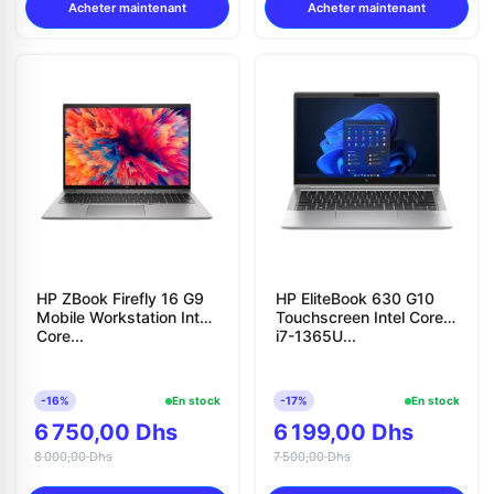
Acheter maintenant
Acheter maintenant
HP ZBook Firefly 16 G9
HP EliteBook 630 G10
Mobile Workstation Intel
Touchscreen Intel Core
Core...
i7-1365U...
-16%
En stock
-17%
En stock
6 750,00 Dhs
6 199,00 Dhs
8 000,00 Dhs
7 500,00 Dhs