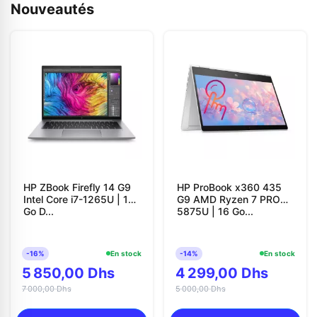
Nouveautés
HP ZBook Firefly 14 G9
HP ProBook x360 435
Intel Core i7-1265U | 16
G9 AMD Ryzen 7 PRO
Go D...
5875U | 16 Go...
-16%
En stock
-14%
En stock
5 850,00 Dhs
4 299,00 Dhs
7 000,00 Dhs
5 000,00 Dhs