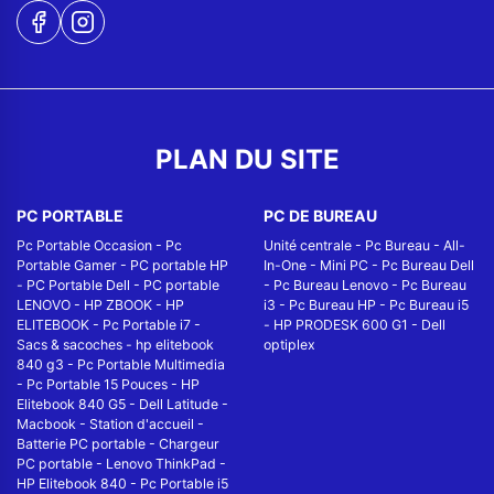
PLAN DU SITE
PC PORTABLE
PC DE BUREAU
Pc Portable Occasion
-
Pc
Unité centrale
-
Pc Bureau
-
All-
Portable Gamer
-
PC portable HP
In-One
-
Mini PC
-
Pc Bureau Dell
-
PC Portable Dell
-
PC portable
-
Pc Bureau Lenovo
-
Pc Bureau
LENOVO
-
HP ZBOOK
-
HP
i3
-
Pc Bureau HP
-
Pc Bureau i5
ELITEBOOK
-
Pc Portable i7
-
-
HP PRODESK 600 G1
-
Dell
Sacs & sacoches
-
hp elitebook
optiplex
840 g3
-
Pc Portable Multimedia
-
Pc Portable 15 Pouces
-
HP
Elitebook 840 G5
-
Dell Latitude
-
Macbook
-
Station d'accueil
-
Batterie PC portable
-
Chargeur
PC portable
-
Lenovo ThinkPad
-
HP Elitebook 840
-
Pc Portable i5