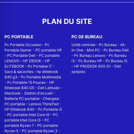
PLAN DU SITE
PC PORTABLE
PC DE BUREAU
Pc Portable Occasion
-
Pc
Unité centrale
-
Pc Bureau
-
All-
Portable Gamer
-
PC portable HP
In-One
-
Mini PC
-
Pc Bureau Dell
-
PC Portable Dell
-
PC portable
-
Pc Bureau Lenovo
-
Pc Bureau
LENOVO
-
HP ZBOOK
-
HP
i3
-
Pc Bureau HP
-
Pc Bureau i5
ELITEBOOK
-
Pc Portable i7
-
-
HP PRODESK 600 G1
-
Dell
Sacs & sacoches
-
hp elitebook
optiplex
840 g3
-
Pc Portable Multimedia
-
Pc Portable 15 Pouces
-
HP
Elitebook 840 G5
-
Dell Latitude
-
Macbook
-
Station d'accueil
-
Batterie PC portable
-
Chargeur
PC portable
-
Lenovo ThinkPad
-
HP Elitebook 840
-
Pc Portable i5
-
PC portable Intel Core i9
-
PC
portable Intel Core i3
-
PC
portable Ryzen 7
-
PC portable
Ryzen 5
-
PC portable Ryzen 3
-