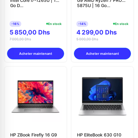
Intel Core i7-1265U | 16
G9 AMD Ryzen 7 PRO
Go D...
5875U | 16 Go...
-16%
En stock
-14%
En stock
5 850,00 Dhs
4 299,00 Dhs
7 000,00 Dhs
5 000,00 Dhs
Acheter maintenant
Acheter maintenant
HP ZBook Firefly 16 G9
HP EliteBook 630 G10