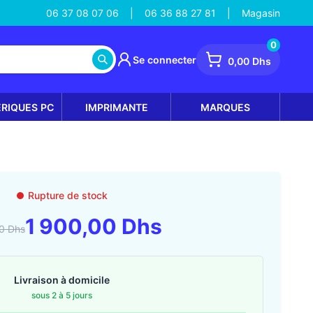
06 37 08 07 06
06 36 88 27 81
Magasin
|
|
0
Se connecter
0,00 Dhs
ÉRIQUES PC
IMPRIMANTE
MARQUES
Rupture de stock
1 900,00 Dhs
0 Dhs
Livraison à domicile
sous 2 à 5 jours