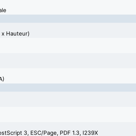
ale
 x Hauteur)
A)
stScript 3, ESC/Page, PDF 1.3, I239X