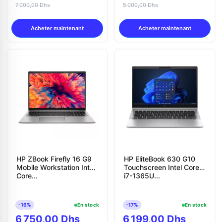
7 000,00 Dhs
5 000,00 Dhs
Acheter maintenant
Acheter maintenant
HP ZBook Firefly 16 G9
HP EliteBook 630 G10
Mobile Workstation Intel
Touchscreen Intel Core
Core...
i7-1365U...
-16%
En stock
-17%
En stock
6 750,00 Dhs
6 199,00 Dhs