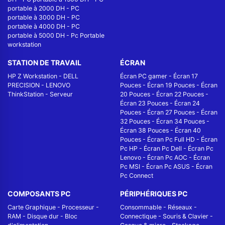
portable à 2000 DH
-
PC
portable à 3000 DH
-
PC
portable à 4000 DH
-
PC
portable à 5000 DH
-
Pc Portable
workstation
STATION DE TRAVAIL
ÉCRAN
HP Z Workstation
-
DELL
Écran PC gamer
-
Écran 17
PRECISION
-
LENOVO
Pouces
-
Écran 19 Pouces
-
Écran
ThinkStation
-
Serveur
20 Pouces
-
Écran 22 Pouces
-
Écran 23 Pouces
-
Écran 24
Pouces
-
Écran 27 Pouces
-
Écran
32 Pouces
-
Écran 34 Pouces
-
Écran 38 Pouces
-
Écran 40
Pouces
-
Écran Pc Full HD
-
Écran
Pc HP
-
Écran Pc Dell
-
Écran Pc
Lenovo
-
Écran Pc AOC
-
Écran
Pc MSI
-
Écran Pc ASUS
-
Écran
Pc Connect
COMPOSANTS PC
PÉRIPHÉRIQUES PC
Carte Graphique
-
Processeur
-
Consommable
-
Réseaux -
RAM
-
Disque dur
-
Bloc
Connectique
-
Souris & Clavier
-