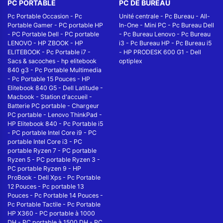
PC PORTABLE
PC DE BUREAU
Pc Portable Occasion
-
Pc
Unité centrale
-
Pc Bureau
-
All-
Portable Gamer
-
PC portable HP
In-One
-
Mini PC
-
Pc Bureau Dell
-
PC Portable Dell
-
PC portable
-
Pc Bureau Lenovo
-
Pc Bureau
LENOVO
-
HP ZBOOK
-
HP
i3
-
Pc Bureau HP
-
Pc Bureau i5
ELITEBOOK
-
Pc Portable i7
-
-
HP PRODESK 600 G1
-
Dell
Sacs & sacoches
-
hp elitebook
optiplex
840 g3
-
Pc Portable Multimedia
-
Pc Portable 15 Pouces
-
HP
Elitebook 840 G5
-
Dell Latitude
-
Macbook
-
Station d'accueil
-
Batterie PC portable
-
Chargeur
PC portable
-
Lenovo ThinkPad
-
HP Elitebook 840
-
Pc Portable i5
-
PC portable Intel Core i9
-
PC
portable Intel Core i3
-
PC
portable Ryzen 7
-
PC portable
Ryzen 5
-
PC portable Ryzen 3
-
PC portable Ryzen 9
-
HP
ProBook
-
Dell Xps
-
Pc Portable
12 Pouces
-
Pc portable 13
Pouces
-
Pc Portable 14 Pouces
-
Pc Portable Tactile
-
Pc Portable
HP X360
-
PC portable à 1000
DH
-
PC portable à 1500 DH
-
PC