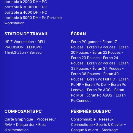
portable à 2000 DH
-
PC
portable à 3000 DH
-
PC
portable à 4000 DH
-
PC
portable à 5000 DH
-
Pc Portable
workstation
STATION DE TRAVAIL
ÉCRAN
HP Z Workstation
-
DELL
Écran PC gamer
-
Écran 17
PRECISION
-
LENOVO
Pouces
-
Écran 19 Pouces
-
Écran
ThinkStation
-
Serveur
20 Pouces
-
Écran 22 Pouces
-
Écran 23 Pouces
-
Écran 24
Pouces
-
Écran 27 Pouces
-
Écran
32 Pouces
-
Écran 34 Pouces
-
Écran 38 Pouces
-
Écran 40
Pouces
-
Écran Pc Full HD
-
Écran
Pc HP
-
Écran Pc Dell
-
Écran Pc
Lenovo
-
Écran Pc AOC
-
Écran
Pc MSI
-
Écran Pc ASUS
-
Écran
Pc Connect
COMPOSANTS PC
PÉRIPHÉRIQUES PC
Carte Graphique
-
Processeur
-
Consommable
-
Réseaux -
RAM
-
Disque dur
-
Bloc
Connectique
-
Souris & Clavier
-
d'alimentation
Casque & micro
-
Stockage