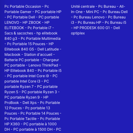
Pc Portable Occasion
-
Pc
Unité centrale
-
Pc Bureau
-
All-
Portable Gamer
-
PC portable HP
In-One
-
Mini PC
-
Pc Bureau Dell
-
PC Portable Dell
-
PC portable
-
Pc Bureau Lenovo
-
Pc Bureau
LENOVO
-
HP ZBOOK
-
HP
i3
-
Pc Bureau HP
-
Pc Bureau i5
ELITEBOOK
-
Pc Portable i7
-
-
HP PRODESK 600 G1
-
Dell
Sacs & sacoches
-
hp elitebook
optiplex
840 g3
-
Pc Portable Multimedia
-
Pc Portable 15 Pouces
-
HP
Elitebook 840 G5
-
Dell Latitude
-
Macbook
-
Station d'accueil
-
Batterie PC portable
-
Chargeur
PC portable
-
Lenovo ThinkPad
-
HP Elitebook 840
-
Pc Portable i5
-
PC portable Intel Core i9
-
PC
portable Intel Core i3
-
PC
portable Ryzen 7
-
PC portable
Ryzen 5
-
PC portable Ryzen 3
-
PC portable Ryzen 9
-
HP
ProBook
-
Dell Xps
-
Pc Portable
12 Pouces
-
Pc portable 13
Pouces
-
Pc Portable 14 Pouces
-
Pc Portable Tactile
-
Pc Portable
HP X360
-
PC portable à 1000
DH
-
PC portable à 1500 DH
-
PC