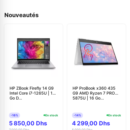
Nouveautés
HP ZBook Firefly 14 G9
HP ProBook x360 435
Intel Core i7-1265U | 16
G9 AMD Ryzen 7 PRO
Go D...
5875U | 16 Go...
-16%
En stock
-14%
En stock
5 850,00 Dhs
4 299,00 Dhs
7 000,00 Dhs
5 000,00 Dhs