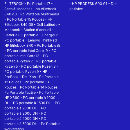
ELITEBOOK
-
Pc Portable i7
-
-
HP PRODESK 600 G1
-
Dell
Sacs & sacoches
-
hp elitebook
optiplex
840 g3
-
Pc Portable Multimedia
-
Pc Portable 15 Pouces
-
HP
Elitebook 840 G5
-
Dell Latitude
-
Macbook
-
Station d'accueil
-
Batterie PC portable
-
Chargeur
PC portable
-
Lenovo ThinkPad
-
HP Elitebook 840
-
Pc Portable i5
-
PC portable Intel Core i9
-
PC
portable Intel Core i3
-
PC
portable Ryzen 7
-
PC portable
Ryzen 5
-
PC portable Ryzen 3
-
PC portable Ryzen 9
-
HP
ProBook
-
Dell Xps
-
Pc Portable
12 Pouces
-
Pc portable 13
Pouces
-
Pc Portable 14 Pouces
-
Pc Portable Tactile
-
Pc Portable
HP X360
-
PC portable à 1000
DH
-
PC portable à 1500 DH
-
PC
portable à 2000 DH
-
PC
portable à 3000 DH
-
PC
portable à 4000 DH
-
PC
portable à 5000 DH
-
Pc Portable
workstation