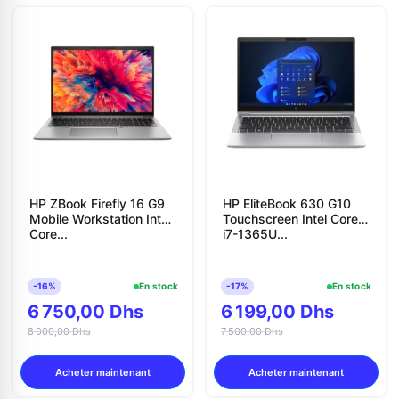
HP ZBook Firefly 16 G9
HP EliteBook 630 G10
Mobile Workstation Intel
Touchscreen Intel Core
Core...
i7-1365U...
-16%
En stock
-17%
En stock
6 750,00 Dhs
6 199,00 Dhs
8 000,00 Dhs
7 500,00 Dhs
Acheter maintenant
Acheter maintenant