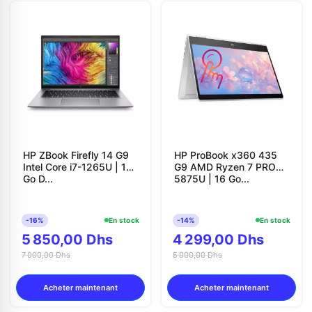
HP ZBook Firefly 14 G9
HP ProBook x360 435
Intel Core i7-1265U | 16
G9 AMD Ryzen 7 PRO
Go D...
5875U | 16 Go...
-16%
En stock
-14%
En stock
5 850,00 Dhs
4 299,00 Dhs
7 000,00 Dhs
5 000,00 Dhs
Acheter maintenant
Acheter maintenant