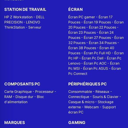
STATION DE TRAVAIL
ÉCRAN
HP Z Workstation
-
DELL
Écran PC gamer
-
Écran 17
PRECISION
-
LENOVO
Pouces
-
Écran 19 Pouces
-
Écran
ThinkStation
-
Serveur
20 Pouces
-
Écran 22 Pouces
-
Écran 23 Pouces
-
Écran 24
Pouces
-
Écran 27 Pouces
-
Écran
32 Pouces
-
Écran 34 Pouces
-
Écran 38 Pouces
-
Écran 40
Pouces
-
Écran Pc Full HD
-
Écran
Pc HP
-
Écran Pc Dell
-
Écran Pc
Lenovo
-
Écran Pc AOC
-
Écran
Pc MSI
-
Écran Pc ASUS
-
Écran
Pc Connect
COMPOSANTS PC
PÉRIPHÉRIQUES PC
Carte Graphique
-
Processeur
-
Consommable
-
Réseaux -
RAM
-
Disque dur
-
Bloc
Connectique
-
Souris & Clavier
-
d'alimentation
Casque & micro
-
Stockage
externe
-
Webcam
-
Support
écran PC
MARQUES
GAMING