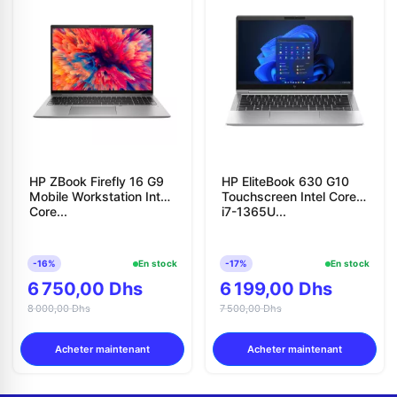
HP ZBook Firefly 16 G9
HP EliteBook 630 G10
Mobile Workstation Intel
Touchscreen Intel Core
Core...
i7-1365U...
-16%
En stock
-17%
En stock
6 750,00 Dhs
6 199,00 Dhs
8 000,00 Dhs
7 500,00 Dhs
Acheter maintenant
Acheter maintenant