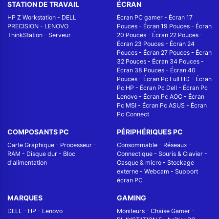
STATION DE TRAVAIL
ÉCRAN
HP Z Workstation
-
DELL
Écran PC gamer
-
Écran 17
PRECISION
-
LENOVO
Pouces
-
Écran 19 Pouces
-
Écran
ThinkStation
-
Serveur
20 Pouces
-
Écran 22 Pouces
-
Écran 23 Pouces
-
Écran 24
Pouces
-
Écran 27 Pouces
-
Écran
32 Pouces
-
Écran 34 Pouces
-
Écran 38 Pouces
-
Écran 40
Pouces
-
Écran Pc Full HD
-
Écran
Pc HP
-
Écran Pc Dell
-
Écran Pc
Lenovo
-
Écran Pc AOC
-
Écran
Pc MSI
-
Écran Pc ASUS
-
Écran
Pc Connect
COMPOSANTS PC
PÉRIPHÉRIQUES PC
Carte Graphique
-
Processeur
-
Consommable
-
Réseaux -
RAM
-
Disque dur
-
Bloc
Connectique
-
Souris & Clavier
-
d'alimentation
Casque & micro
-
Stockage
externe
-
Webcam
-
Support
écran PC
MARQUES
GAMING
DELL
-
HP
-
Lenovo
Moniteurs
-
Chaise Gamer
-