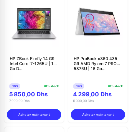
HP ZBook Firefly 14 G9
HP ProBook x360 435
Intel Core i7-1265U | 16
G9 AMD Ryzen 7 PRO
Go D...
5875U | 16 Go...
-16%
En stock
-14%
En stock
5 850,00 Dhs
4 299,00 Dhs
7 000,00 Dhs
5 000,00 Dhs
Acheter maintenant
Acheter maintenant