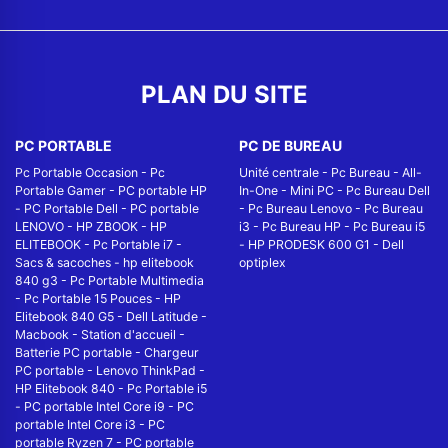
PLAN DU SITE
PC PORTABLE
PC DE BUREAU
Pc Portable Occasion
-
Pc
Unité centrale
-
Pc Bureau
-
All-
Portable Gamer
-
PC portable HP
In-One
-
Mini PC
-
Pc Bureau Dell
-
PC Portable Dell
-
PC portable
-
Pc Bureau Lenovo
-
Pc Bureau
LENOVO
-
HP ZBOOK
-
HP
i3
-
Pc Bureau HP
-
Pc Bureau i5
ELITEBOOK
-
Pc Portable i7
-
-
HP PRODESK 600 G1
-
Dell
Sacs & sacoches
-
hp elitebook
optiplex
840 g3
-
Pc Portable Multimedia
-
Pc Portable 15 Pouces
-
HP
Elitebook 840 G5
-
Dell Latitude
-
Macbook
-
Station d'accueil
-
Batterie PC portable
-
Chargeur
PC portable
-
Lenovo ThinkPad
-
HP Elitebook 840
-
Pc Portable i5
-
PC portable Intel Core i9
-
PC
portable Intel Core i3
-
PC
portable Ryzen 7
-
PC portable