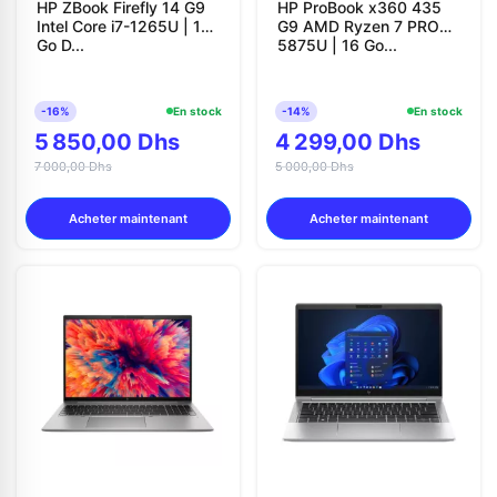
HP ZBook Firefly 14 G9
HP ProBook x360 435
Intel Core i7-1265U | 16
G9 AMD Ryzen 7 PRO
Go D...
5875U | 16 Go...
-16%
En stock
-14%
En stock
5 850,00 Dhs
4 299,00 Dhs
7 000,00 Dhs
5 000,00 Dhs
Acheter maintenant
Acheter maintenant