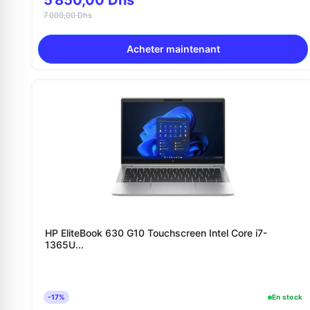
5 850,00 Dhs
7 000,00 Dhs
Acheter maintenant
HP EliteBook 630 G10 Touchscreen Intel Core i7-
1365U...
-17%
En stock