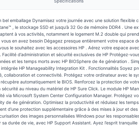
Spécifications
 bel emballage Dynamisez votre journée avec une solution flexible c
ptane™ , le stockage SSD et jusqu’à 32 Go de mémoire DDR4 . Une ext
’adaptent à vos activités, notamment le logement M.2 double qui pr
à où vous en avez besoin Dégagez presque entièrement votre espace de
où vous le souhaitez avec les accessoires HP . Aérez votre espace ave
. Facilité d’administration et sécurité exclusives de HP Protégez-vo
données et les temps morts avec HP BIOSphere de 4e génération . Simp
intégrée HP Manageability Integration Kit . Fonctionnalités Soyez p
é, collaboration et connectivité. Protégez votre ordinateur avec le s
 récupère automatiquement le BIOS. Renforcez la protection de votre
 la sécurité au niveau du matériel de HP Sure Click. Le module HP Mana
urité via Microsoft System Center Configuration Manager. Protégez vo
urity de 4e génération. Optimisez la productivité et réduisez les temp
ent d’une protection supplémentaire grâce à des mises à jour et des
la sécurisation des images personnalisées Windows pour les responsab
sa durée de vie, avec HP Support Assistant. Ayez l’esprit tranquille a