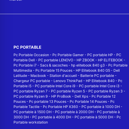
PC PORTABLE
Pc Portable Occasion
-
Pc Portable Gamer
-
PC portable HP
-
PC
Portable Dell
-
PC portable LENOVO
-
HP ZBOOK
-
HP ELITEBOOK
-
Pc Portable i7
-
Sacs & sacoches
-
hp elitebook 840 g3
-
Pc Portable
Multimedia
-
Pc Portable 15 Pouces
-
HP Elitebook 840 G5
-
Dell
Latitude
-
Macbook
-
Station d'accueil
-
Batterie PC portable
-
Chargeur PC portable
-
Lenovo ThinkPad
-
HP Elitebook 840
-
Pc
Portable i5
-
PC portable Intel Core i9
-
PC portable Intel Core i3
-
PC portable Ryzen 7
-
PC portable Ryzen 5
-
PC portable Ryzen 3
-
PC portable Ryzen 9
-
HP ProBook
-
Dell Xps
-
Pc Portable 12
Pouces
-
Pc portable 13 Pouces
-
Pc Portable 14 Pouces
-
Pc
Portable Tactile
-
Pc Portable HP X360
-
PC portable à 1000 DH
-
PC portable à 1500 DH
-
PC portable à 2000 DH
-
PC portable à
3000 DH
-
PC portable à 4000 DH
-
PC portable à 5000 DH
-
Pc
Portable workstation