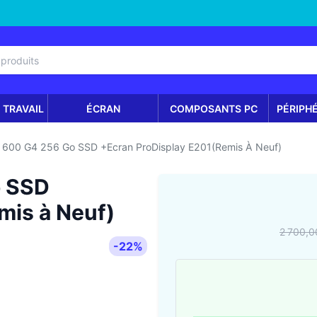
 TRAVAIL
ÉCRAN
COMPOSANTS PC
PÉRIPH
 600 G4 256 Go SSD +Ecran ProDisplay E201(Remis À Neuf)
o SSD
mis à Neuf)
2 700,0
-22%