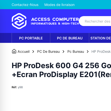
Contactez-Nous
Modes de livraison
PC PORTABLE
PC DE BUREAU
STATION DE
Accueil
PC De Bureau
Pc Bureau
HP ProDesk
HP ProDesk 600 G4 256 G
+Ecran ProDisplay E201(Re
Réf:
y98