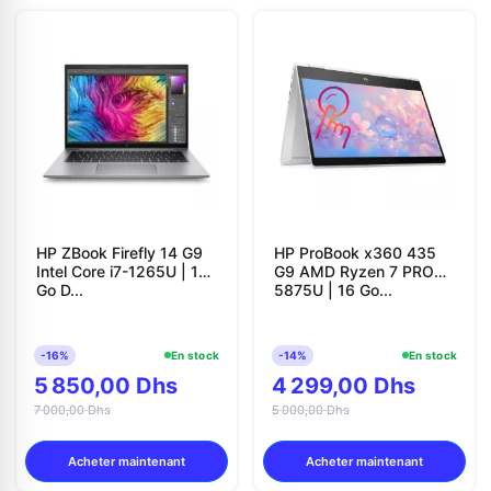
HP ZBook Firefly 14 G9
HP ProBook x360 435
Intel Core i7-1265U | 16
G9 AMD Ryzen 7 PRO
Go D...
5875U | 16 Go...
-16%
En stock
-14%
En stock
5 850,00 Dhs
4 299,00 Dhs
7 000,00 Dhs
5 000,00 Dhs
Acheter maintenant
Acheter maintenant