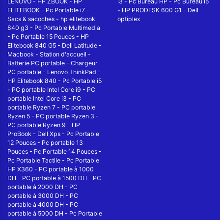
LENOVO
-
HP ZBOOK
-
HP
i3
-
Pc Bureau HP
-
Pc Bureau i5
ELITEBOOK
-
Pc Portable i7
-
-
HP PRODESK 600 G1
-
Dell
Sacs & sacoches
-
hp elitebook
optiplex
840 g3
-
Pc Portable Multimedia
-
Pc Portable 15 Pouces
-
HP
Elitebook 840 G5
-
Dell Latitude
-
Macbook
-
Station d'accueil
-
Batterie PC portable
-
Chargeur
PC portable
-
Lenovo ThinkPad
-
HP Elitebook 840
-
Pc Portable i5
-
PC portable Intel Core i9
-
PC
portable Intel Core i3
-
PC
portable Ryzen 7
-
PC portable
Ryzen 5
-
PC portable Ryzen 3
-
PC portable Ryzen 9
-
HP
ProBook
-
Dell Xps
-
Pc Portable
12 Pouces
-
Pc portable 13
Pouces
-
Pc Portable 14 Pouces
-
Pc Portable Tactile
-
Pc Portable
HP X360
-
PC portable à 1000
DH
-
PC portable à 1500 DH
-
PC
portable à 2000 DH
-
PC
portable à 3000 DH
-
PC
portable à 4000 DH
-
PC
portable à 5000 DH
-
Pc Portable