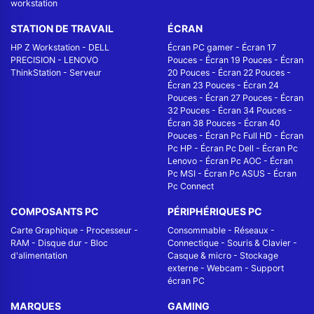
workstation
STATION DE TRAVAIL
ÉCRAN
HP Z Workstation
-
DELL
Écran PC gamer
-
Écran 17
PRECISION
-
LENOVO
Pouces
-
Écran 19 Pouces
-
Écran
ThinkStation
-
Serveur
20 Pouces
-
Écran 22 Pouces
-
Écran 23 Pouces
-
Écran 24
Pouces
-
Écran 27 Pouces
-
Écran
32 Pouces
-
Écran 34 Pouces
-
Écran 38 Pouces
-
Écran 40
Pouces
-
Écran Pc Full HD
-
Écran
Pc HP
-
Écran Pc Dell
-
Écran Pc
Lenovo
-
Écran Pc AOC
-
Écran
Pc MSI
-
Écran Pc ASUS
-
Écran
Pc Connect
COMPOSANTS PC
PÉRIPHÉRIQUES PC
Carte Graphique
-
Processeur
-
Consommable
-
Réseaux -
RAM
-
Disque dur
-
Bloc
Connectique
-
Souris & Clavier
-
d'alimentation
Casque & micro
-
Stockage
externe
-
Webcam
-
Support
écran PC
MARQUES
GAMING