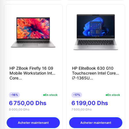
HP ZBook Firefly 16 G9
HP EliteBook 630 G10
Mobile Workstation Intel
Touchscreen Intel Core
Core...
i7-1365U...
-16%
En stock
-17%
En stock
6 750,00 Dhs
6 199,00 Dhs
8 000,00 Dhs
7 500,00 Dhs
Acheter maintenant
Acheter maintenant