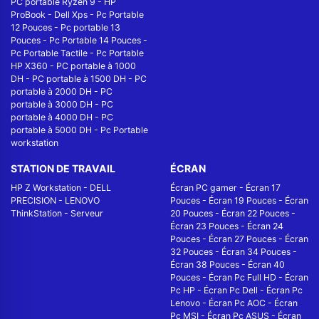
PC portable Ryzen 9
-
HP
ProBook
-
Dell Xps
-
Pc Portable
12 Pouces
-
Pc portable 13
Pouces
-
Pc Portable 14 Pouces
-
Pc Portable Tactile
-
Pc Portable
HP X360
-
PC portable à 1000
DH
-
PC portable à 1500 DH
-
PC
portable à 2000 DH
-
PC
portable à 3000 DH
-
PC
portable à 4000 DH
-
PC
portable à 5000 DH
-
Pc Portable
workstation
STATION DE TRAVAIL
ÉCRAN
HP Z Workstation
-
DELL
Écran PC gamer
-
Écran 17
PRECISION
-
LENOVO
Pouces
-
Écran 19 Pouces
-
Écran
ThinkStation
-
Serveur
20 Pouces
-
Écran 22 Pouces
-
Écran 23 Pouces
-
Écran 24
Pouces
-
Écran 27 Pouces
-
Écran
32 Pouces
-
Écran 34 Pouces
-
Écran 38 Pouces
-
Écran 40
Pouces
-
Écran Pc Full HD
-
Écran
Pc HP
-
Écran Pc Dell
-
Écran Pc
Lenovo
-
Écran Pc AOC
-
Écran
Pc MSI
-
Écran Pc ASUS
-
Écran