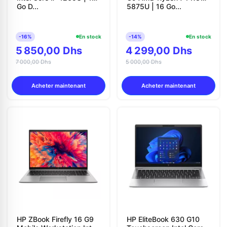
Go D...
5875U | 16 Go...
-16%
En stock
-14%
En stock
5 850,00 Dhs
4 299,00 Dhs
7 000,00 Dhs
5 000,00 Dhs
Acheter maintenant
Acheter maintenant
HP ZBook Firefly 16 G9
HP EliteBook 630 G10