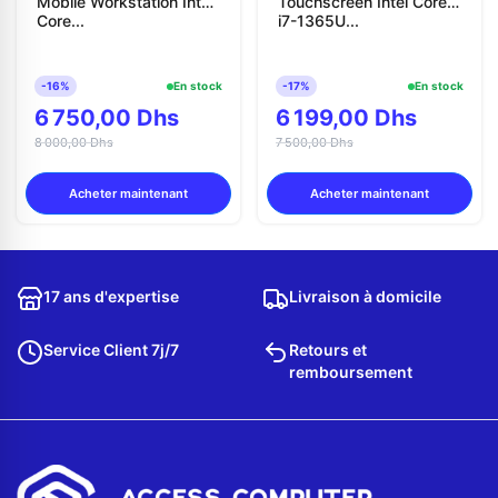
Mobile Workstation Intel
Touchscreen Intel Core
Core...
i7-1365U...
-16%
En stock
-17%
En stock
6 750,00 Dhs
6 199,00 Dhs
8 000,00 Dhs
7 500,00 Dhs
Acheter maintenant
Acheter maintenant
17 ans d'expertise
Livraison à domicile
Service Client 7j/7
Retours et
remboursement