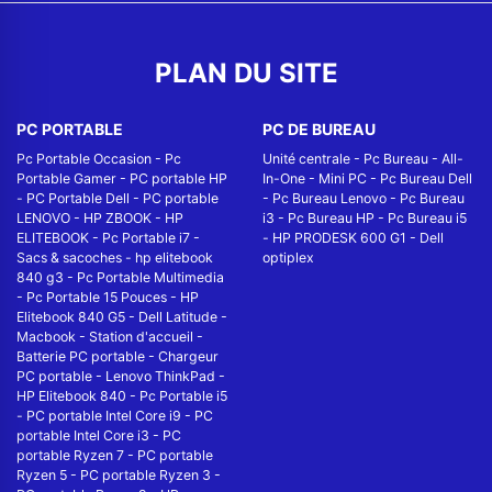
PLAN DU SITE
PC PORTABLE
PC DE BUREAU
Pc Portable Occasion
-
Pc
Unité centrale
-
Pc Bureau
-
All-
Portable Gamer
-
PC portable HP
In-One
-
Mini PC
-
Pc Bureau Dell
-
PC Portable Dell
-
PC portable
-
Pc Bureau Lenovo
-
Pc Bureau
LENOVO
-
HP ZBOOK
-
HP
i3
-
Pc Bureau HP
-
Pc Bureau i5
ELITEBOOK
-
Pc Portable i7
-
-
HP PRODESK 600 G1
-
Dell
Sacs & sacoches
-
hp elitebook
optiplex
840 g3
-
Pc Portable Multimedia
-
Pc Portable 15 Pouces
-
HP
Elitebook 840 G5
-
Dell Latitude
-
Macbook
-
Station d'accueil
-
Batterie PC portable
-
Chargeur
PC portable
-
Lenovo ThinkPad
-
HP Elitebook 840
-
Pc Portable i5
-
PC portable Intel Core i9
-
PC
portable Intel Core i3
-
PC
portable Ryzen 7
-
PC portable
Ryzen 5
-
PC portable Ryzen 3
-