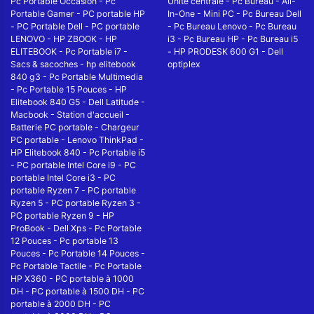
Pc Portable Occasion
-
Pc
Unité centrale
-
Pc Bureau
-
All-
Portable Gamer
-
PC portable HP
In-One
-
Mini PC
-
Pc Bureau Dell
-
PC Portable Dell
-
PC portable
-
Pc Bureau Lenovo
-
Pc Bureau
LENOVO
-
HP ZBOOK
-
HP
i3
-
Pc Bureau HP
-
Pc Bureau i5
ELITEBOOK
-
Pc Portable i7
-
-
HP PRODESK 600 G1
-
Dell
Sacs & sacoches
-
hp elitebook
optiplex
840 g3
-
Pc Portable Multimedia
-
Pc Portable 15 Pouces
-
HP
Elitebook 840 G5
-
Dell Latitude
-
Macbook
-
Station d'accueil
-
Batterie PC portable
-
Chargeur
PC portable
-
Lenovo ThinkPad
-
HP Elitebook 840
-
Pc Portable i5
-
PC portable Intel Core i9
-
PC
portable Intel Core i3
-
PC
portable Ryzen 7
-
PC portable
Ryzen 5
-
PC portable Ryzen 3
-
PC portable Ryzen 9
-
HP
ProBook
-
Dell Xps
-
Pc Portable
12 Pouces
-
Pc portable 13
Pouces
-
Pc Portable 14 Pouces
-
Pc Portable Tactile
-
Pc Portable
HP X360
-
PC portable à 1000
DH
-
PC portable à 1500 DH
-
PC
portable à 2000 DH
-
PC