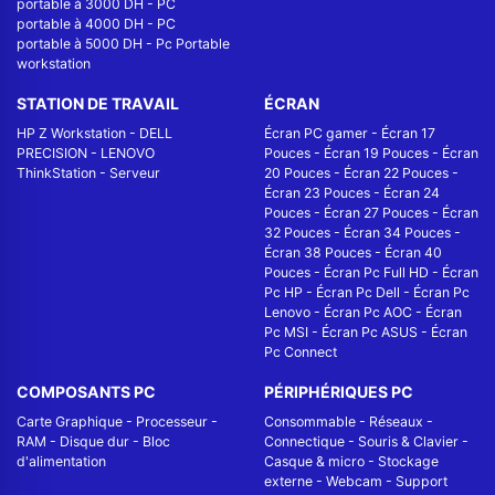
portable à 3000 DH
-
PC
portable à 4000 DH
-
PC
portable à 5000 DH
-
Pc Portable
workstation
STATION DE TRAVAIL
ÉCRAN
HP Z Workstation
-
DELL
Écran PC gamer
-
Écran 17
PRECISION
-
LENOVO
Pouces
-
Écran 19 Pouces
-
Écran
ThinkStation
-
Serveur
20 Pouces
-
Écran 22 Pouces
-
Écran 23 Pouces
-
Écran 24
Pouces
-
Écran 27 Pouces
-
Écran
32 Pouces
-
Écran 34 Pouces
-
Écran 38 Pouces
-
Écran 40
Pouces
-
Écran Pc Full HD
-
Écran
Pc HP
-
Écran Pc Dell
-
Écran Pc
Lenovo
-
Écran Pc AOC
-
Écran
Pc MSI
-
Écran Pc ASUS
-
Écran
Pc Connect
COMPOSANTS PC
PÉRIPHÉRIQUES PC
Carte Graphique
-
Processeur
-
Consommable
-
Réseaux -
RAM
-
Disque dur
-
Bloc
Connectique
-
Souris & Clavier
-
d'alimentation
Casque & micro
-
Stockage
externe
-
Webcam
-
Support