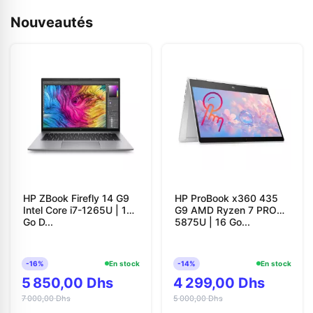
Nouveautés
HP ZBook Firefly 14 G9
HP ProBook x360 435
Intel Core i7-1265U | 16
G9 AMD Ryzen 7 PRO
Go D...
5875U | 16 Go...
-16%
En stock
-14%
En stock
5 850,00 Dhs
4 299,00 Dhs
7 000,00 Dhs
5 000,00 Dhs