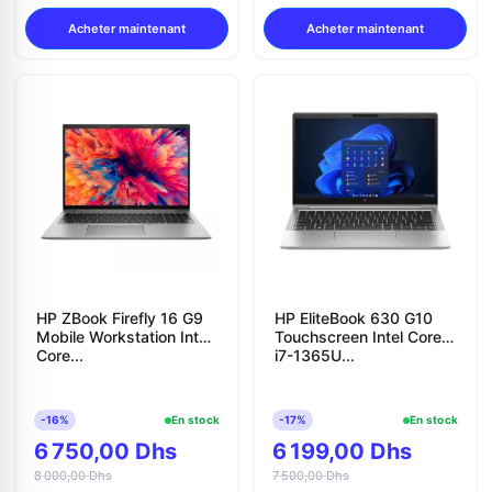
Acheter maintenant
Acheter maintenant
HP ZBook Firefly 16 G9
HP EliteBook 630 G10
Mobile Workstation Intel
Touchscreen Intel Core
Core...
i7-1365U...
-16%
En stock
-17%
En stock
6 750,00 Dhs
6 199,00 Dhs
8 000,00 Dhs
7 500,00 Dhs