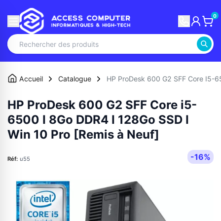
0
Accueil
Catalogue
HP ProDesk 600 G2 SFF Core I5-65
HP ProDesk 600 G2 SFF Core i5-
6500 I 8Go DDR4 I 128Go SSD I
Win 10 Pro [Remis à Neuf]
-16%
Réf:
u55