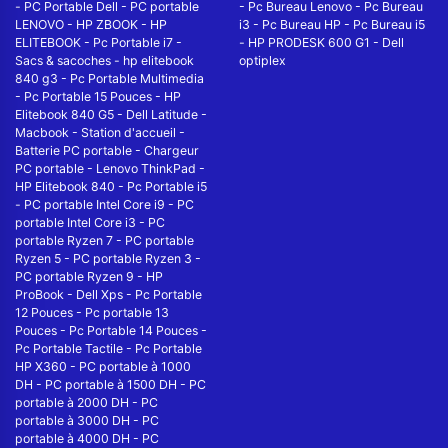
-
PC Portable Dell
-
PC portable
-
Pc Bureau Lenovo
-
Pc Bureau
LENOVO
-
HP ZBOOK
-
HP
i3
-
Pc Bureau HP
-
Pc Bureau i5
ELITEBOOK
-
Pc Portable i7
-
-
HP PRODESK 600 G1
-
Dell
Sacs & sacoches
-
hp elitebook
optiplex
840 g3
-
Pc Portable Multimedia
-
Pc Portable 15 Pouces
-
HP
Elitebook 840 G5
-
Dell Latitude
-
Macbook
-
Station d'accueil
-
Batterie PC portable
-
Chargeur
PC portable
-
Lenovo ThinkPad
-
HP Elitebook 840
-
Pc Portable i5
-
PC portable Intel Core i9
-
PC
portable Intel Core i3
-
PC
portable Ryzen 7
-
PC portable
Ryzen 5
-
PC portable Ryzen 3
-
PC portable Ryzen 9
-
HP
ProBook
-
Dell Xps
-
Pc Portable
12 Pouces
-
Pc portable 13
Pouces
-
Pc Portable 14 Pouces
-
Pc Portable Tactile
-
Pc Portable
HP X360
-
PC portable à 1000
DH
-
PC portable à 1500 DH
-
PC
portable à 2000 DH
-
PC
portable à 3000 DH
-
PC
portable à 4000 DH
-
PC