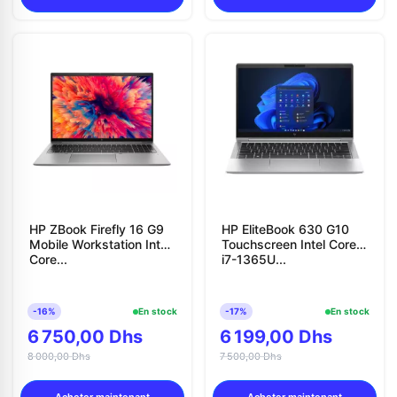
HP ZBook Firefly 16 G9
HP EliteBook 630 G10
Mobile Workstation Intel
Touchscreen Intel Core
Core...
i7-1365U...
-16%
En stock
-17%
En stock
6 750,00 Dhs
6 199,00 Dhs
8 000,00 Dhs
7 500,00 Dhs