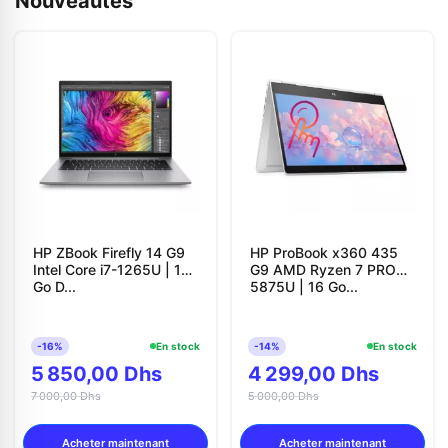
Nouveautés
HP ZBook Firefly 14 G9
HP ProBook x360 435
Intel Core i7-1265U | 16
G9 AMD Ryzen 7 PRO
Go D...
5875U | 16 Go...
-16%
En stock
-14%
En stock
5 850,00 Dhs
4 299,00 Dhs
7 000,00 Dhs
5 000,00 Dhs
Acheter maintenant
Acheter maintenant