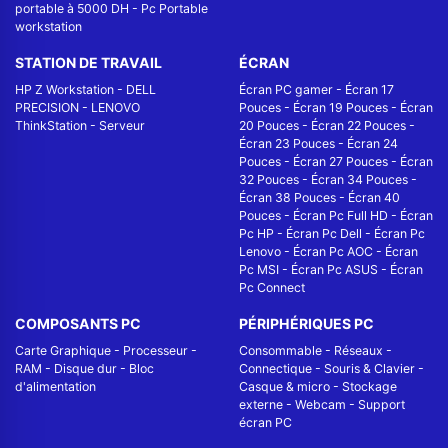
portable à 5000 DH
-
Pc Portable
workstation
STATION DE TRAVAIL
ÉCRAN
HP Z Workstation
-
DELL
Écran PC gamer
-
Écran 17
PRECISION
-
LENOVO
Pouces
-
Écran 19 Pouces
-
Écran
ThinkStation
-
Serveur
20 Pouces
-
Écran 22 Pouces
-
Écran 23 Pouces
-
Écran 24
Pouces
-
Écran 27 Pouces
-
Écran
32 Pouces
-
Écran 34 Pouces
-
Écran 38 Pouces
-
Écran 40
Pouces
-
Écran Pc Full HD
-
Écran
Pc HP
-
Écran Pc Dell
-
Écran Pc
Lenovo
-
Écran Pc AOC
-
Écran
Pc MSI
-
Écran Pc ASUS
-
Écran
Pc Connect
COMPOSANTS PC
PÉRIPHÉRIQUES PC
Carte Graphique
-
Processeur
-
Consommable
-
Réseaux -
RAM
-
Disque dur
-
Bloc
Connectique
-
Souris & Clavier
-
d'alimentation
Casque & micro
-
Stockage
externe
-
Webcam
-
Support
écran PC