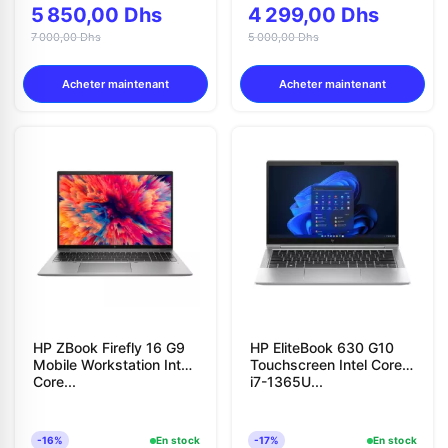
5 850,00 Dhs
4 299,00 Dhs
7 000,00 Dhs
5 000,00 Dhs
Acheter maintenant
Acheter maintenant
HP ZBook Firefly 16 G9
HP EliteBook 630 G10
Mobile Workstation Intel
Touchscreen Intel Core
Core...
i7-1365U...
-16%
En stock
-17%
En stock