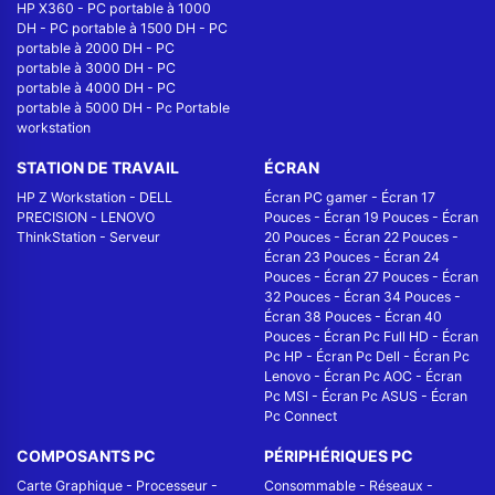
HP X360
-
PC portable à 1000
DH
-
PC portable à 1500 DH
-
PC
portable à 2000 DH
-
PC
portable à 3000 DH
-
PC
portable à 4000 DH
-
PC
portable à 5000 DH
-
Pc Portable
workstation
STATION DE TRAVAIL
ÉCRAN
HP Z Workstation
-
DELL
Écran PC gamer
-
Écran 17
PRECISION
-
LENOVO
Pouces
-
Écran 19 Pouces
-
Écran
ThinkStation
-
Serveur
20 Pouces
-
Écran 22 Pouces
-
Écran 23 Pouces
-
Écran 24
Pouces
-
Écran 27 Pouces
-
Écran
32 Pouces
-
Écran 34 Pouces
-
Écran 38 Pouces
-
Écran 40
Pouces
-
Écran Pc Full HD
-
Écran
Pc HP
-
Écran Pc Dell
-
Écran Pc
Lenovo
-
Écran Pc AOC
-
Écran
Pc MSI
-
Écran Pc ASUS
-
Écran
Pc Connect
COMPOSANTS PC
PÉRIPHÉRIQUES PC
Carte Graphique
-
Processeur
-
Consommable
-
Réseaux -