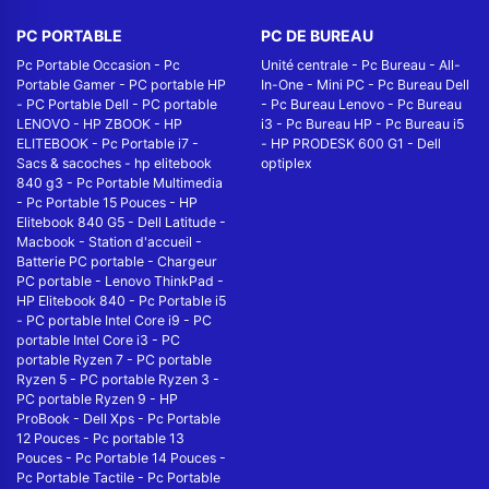
PC PORTABLE
PC DE BUREAU
Pc Portable Occasion
-
Pc
Unité centrale
-
Pc Bureau
-
All-
Portable Gamer
-
PC portable HP
In-One
-
Mini PC
-
Pc Bureau Dell
-
PC Portable Dell
-
PC portable
-
Pc Bureau Lenovo
-
Pc Bureau
LENOVO
-
HP ZBOOK
-
HP
i3
-
Pc Bureau HP
-
Pc Bureau i5
ELITEBOOK
-
Pc Portable i7
-
-
HP PRODESK 600 G1
-
Dell
Sacs & sacoches
-
hp elitebook
optiplex
840 g3
-
Pc Portable Multimedia
-
Pc Portable 15 Pouces
-
HP
Elitebook 840 G5
-
Dell Latitude
-
Macbook
-
Station d'accueil
-
Batterie PC portable
-
Chargeur
PC portable
-
Lenovo ThinkPad
-
HP Elitebook 840
-
Pc Portable i5
-
PC portable Intel Core i9
-
PC
portable Intel Core i3
-
PC
portable Ryzen 7
-
PC portable
Ryzen 5
-
PC portable Ryzen 3
-
PC portable Ryzen 9
-
HP
ProBook
-
Dell Xps
-
Pc Portable
12 Pouces
-
Pc portable 13
Pouces
-
Pc Portable 14 Pouces
-
Pc Portable Tactile
-
Pc Portable