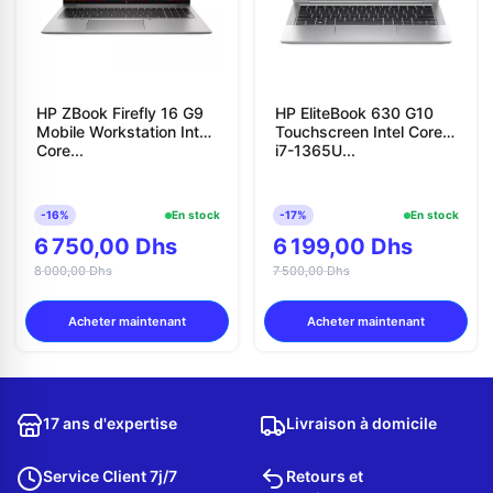
HP ZBook Firefly 16 G9
HP EliteBook 630 G10
Mobile Workstation Intel
Touchscreen Intel Core
Core...
i7-1365U...
-16%
En stock
-17%
En stock
6 750,00 Dhs
6 199,00 Dhs
8 000,00 Dhs
7 500,00 Dhs
Acheter maintenant
Acheter maintenant
17 ans d'expertise
Livraison à domicile
Service Client 7j/7
Retours et