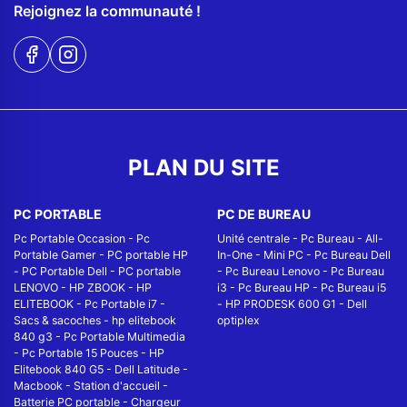
Rejoignez la communauté !
PLAN DU SITE
PC PORTABLE
PC DE BUREAU
Pc Portable Occasion
-
Pc
Unité centrale
-
Pc Bureau
-
All-
Portable Gamer
-
PC portable HP
In-One
-
Mini PC
-
Pc Bureau Dell
-
PC Portable Dell
-
PC portable
-
Pc Bureau Lenovo
-
Pc Bureau
LENOVO
-
HP ZBOOK
-
HP
i3
-
Pc Bureau HP
-
Pc Bureau i5
ELITEBOOK
-
Pc Portable i7
-
-
HP PRODESK 600 G1
-
Dell
Sacs & sacoches
-
hp elitebook
optiplex
840 g3
-
Pc Portable Multimedia
-
Pc Portable 15 Pouces
-
HP
Elitebook 840 G5
-
Dell Latitude
-
Macbook
-
Station d'accueil
-
Batterie PC portable
-
Chargeur