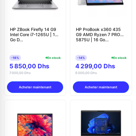
HP ZBook Firefly 14 G9
HP ProBook x360 435
Intel Core i7-1265U | 16
G9 AMD Ryzen 7 PRO
Go D...
5875U | 16 Go...
-16%
En stock
-14%
En stock
5 850,00 Dhs
4 299,00 Dhs
7 000,00 Dhs
5 000,00 Dhs
Acheter maintenant
Acheter maintenant