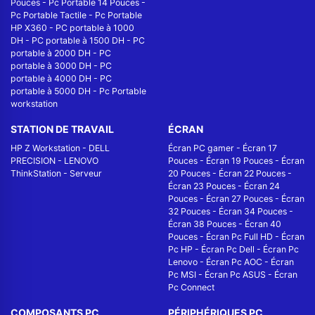
Pouces
-
Pc Portable 14 Pouces
-
Pc Portable Tactile
-
Pc Portable
HP X360
-
PC portable à 1000
DH
-
PC portable à 1500 DH
-
PC
portable à 2000 DH
-
PC
portable à 3000 DH
-
PC
portable à 4000 DH
-
PC
portable à 5000 DH
-
Pc Portable
workstation
STATION DE TRAVAIL
ÉCRAN
HP Z Workstation
-
DELL
Écran PC gamer
-
Écran 17
PRECISION
-
LENOVO
Pouces
-
Écran 19 Pouces
-
Écran
ThinkStation
-
Serveur
20 Pouces
-
Écran 22 Pouces
-
Écran 23 Pouces
-
Écran 24
Pouces
-
Écran 27 Pouces
-
Écran
32 Pouces
-
Écran 34 Pouces
-
Écran 38 Pouces
-
Écran 40
Pouces
-
Écran Pc Full HD
-
Écran
Pc HP
-
Écran Pc Dell
-
Écran Pc
Lenovo
-
Écran Pc AOC
-
Écran
Pc MSI
-
Écran Pc ASUS
-
Écran
Pc Connect
COMPOSANTS PC
PÉRIPHÉRIQUES PC