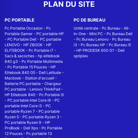
PLAN DU SITE
PC PORTABLE
PC DE BUREAU
Pc Portable Occasion
-
Pc
Unité centrale
-
Pc Bureau
-
All-
Portable Gamer
-
PC portable HP
In-One
-
Mini PC
-
Pc Bureau Dell
-
PC Portable Dell
-
PC portable
-
Pc Bureau Lenovo
-
Pc Bureau
LENOVO
-
HP ZBOOK
-
HP
i3
-
Pc Bureau HP
-
Pc Bureau i5
ELITEBOOK
-
Pc Portable i7
-
-
HP PRODESK 600 G1
-
Dell
Sacs & sacoches
-
hp elitebook
optiplex
840 g3
-
Pc Portable Multimedia
-
Pc Portable 15 Pouces
-
HP
Elitebook 840 G5
-
Dell Latitude
-
Macbook
-
Station d'accueil
-
Batterie PC portable
-
Chargeur
PC portable
-
Lenovo ThinkPad
-
HP Elitebook 840
-
Pc Portable i5
-
PC portable Intel Core i9
-
PC
portable Intel Core i3
-
PC
portable Ryzen 7
-
PC portable
Ryzen 5
-
PC portable Ryzen 3
-
PC portable Ryzen 9
-
HP
ProBook
-
Dell Xps
-
Pc Portable
12 Pouces
-
Pc portable 13