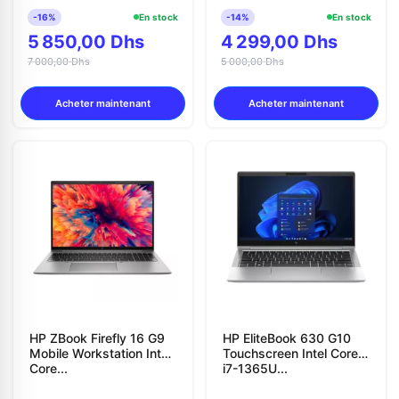
-16%
En stock
-14%
En stock
5 850,00 Dhs
4 299,00 Dhs
7 000,00 Dhs
5 000,00 Dhs
Acheter maintenant
Acheter maintenant
HP ZBook Firefly 16 G9
HP EliteBook 630 G10
Mobile Workstation Intel
Touchscreen Intel Core
Core...
i7-1365U...